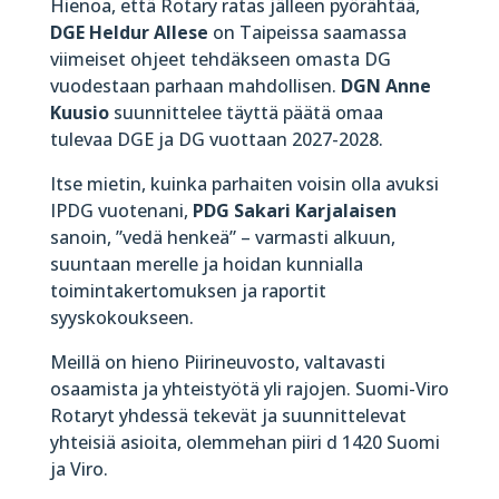
Hienoa, että Rotary ratas jälleen pyörähtää,
DGE Heldur Allese
on Taipeissa saamassa
viimeiset ohjeet tehdäkseen omasta DG
vuodestaan parhaan mahdollisen.
DGN Anne
Kuusio
suunnittelee täyttä päätä omaa
tulevaa DGE ja DG vuottaan 2027-2028.
Itse mietin, kuinka parhaiten voisin olla avuksi
IPDG vuotenani,
PDG Sakari Karjalaisen
sanoin, ”vedä henkeä” – varmasti alkuun,
suuntaan merelle ja hoidan kunnialla
toimintakertomuksen ja raportit
syyskokoukseen.
Meillä on hieno Piirineuvosto, valtavasti
osaamista ja yhteistyötä yli rajojen. Suomi-Viro
Rotaryt yhdessä tekevät ja suunnittelevat
yhteisiä asioita, olemmehan piiri d 1420 Suomi
ja Viro.