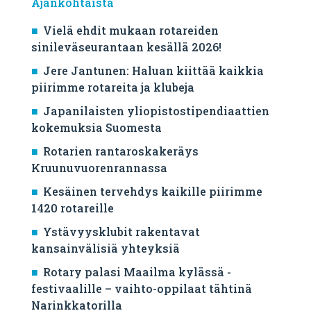
Ajankohtaista
Vielä ehdit mukaan rotareiden
sinileväseurantaan kesällä 2026!
Jere Jantunen: Haluan kiittää kaikkia
piirimme rotareita ja klubeja
Japanilaisten yliopistostipendiaattien
kokemuksia Suomesta
Rotarien rantaroskakeräys
Kruunuvuorenrannassa
Kesäinen tervehdys kaikille piirimme
1420 rotareille
Ystävyysklubit rakentavat
kansainvälisiä yhteyksiä
Rotary palasi Maailma kylässä -
festivaalille – vaihto-oppilaat tähtinä
Narinkkatorilla