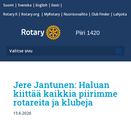
Suomi
Svenska
English
Eesti
Rotary.fi
|
Rotary.org
|
MyRotary
|
Nuorisovaihto
| Club Finder
| Lahjoita
Piiri 1420
Valitse sivu
Jere Jantunen: Haluan
kiittää kaikkia piirimme
rotareita ja klubeja
15.6.2026