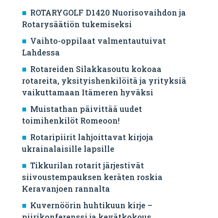
ROTARYGOLF D1420 Nuorisovaihdon ja
Rotarysäätiön tukemiseksi
Vaihto-oppilaat valmentautuivat
Lahdessa
Rotareiden Silakkasoutu kokoaa
rotareita, yksityishenkilöitä ja yrityksiä
vaikuttamaan Itämeren hyväksi
Muistathan päivittää uudet
toimihenkilöt Romeoon!
Rotaripiirit lahjoittavat kirjoja
ukrainalaisille lapsille
Tikkurilan rotarit järjestivät
siivoustempauksen keräten roskia
Keravanjoen rannalta
Kuvernöörin huhtikuun kirje –
piirikonferenssi ja kevätkokous