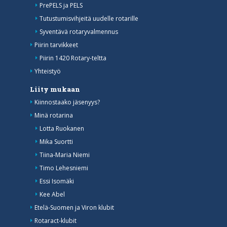
PrePELS ja PELS
Tutustumisvihjeitä uudelle rotarille
Syventävä rotaryvalmennus
Piirin tarvikkeet
Piirin 1420 Rotary-teltta
Yhteistyö
Liity mukaan
Kiinnostaako jäsenyys?
Minä rotarina
Lotta Ruokanen
Mika Suortti
Tiina-Maria Niemi
Timo Lehesniemi
Essi Isomäki
Kee Abel
Etelä-Suomen ja Viron klubit
Rotaract-klubit