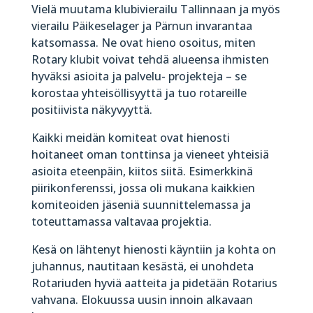
Vielä muutama klubivierailu Tallinnaan ja myös
vierailu Päikeselager ja Pärnun invarantaa
katsomassa. Ne ovat hieno osoitus, miten
Rotary klubit voivat tehdä alueensa ihmisten
hyväksi asioita ja palvelu- projekteja – se
korostaa yhteisöllisyyttä ja tuo rotareille
positiivista näkyvyyttä.
Kaikki meidän komiteat ovat hienosti
hoitaneet oman tonttinsa ja vieneet yhteisiä
asioita eteenpäin, kiitos siitä. Esimerkkinä
piirikonferenssi, jossa oli mukana kaikkien
komiteoiden jäseniä suunnittelemassa ja
toteuttamassa valtavaa projektia.
Kesä on lähtenyt hienosti käyntiin ja kohta on
juhannus, nautitaan kesästä, ei unohdeta
Rotariuden hyviä aatteita ja pidetään Rotarius
vahvana. Elokuussa uusin innoin alkavaan