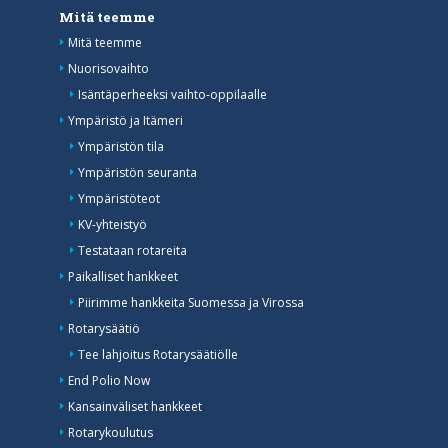
Mitä teemme
Mitä teemme
Nuorisovaihto
Isäntäperheeksi vaihto-oppilaalle
Ympäristö ja Itämeri
Ympäristön tila
Ympäristön seuranta
Ympäristöteot
KV-yhteistyö
Testataan rotareita
Paikalliset hankkeet
Piirimme hankkeita Suomessa ja Virossa
Rotarysäätiö
Tee lahjoitus Rotarysäätiölle
End Polio Now
Kansainväliset hankkeet
Rotarykoulutus