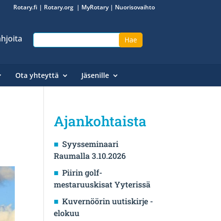
Rotary.fi
|
Rotary.org
|
MyRotary
|
Nuorisovaihto
hjoita
Ota yhteyttä
Jäsenille
Ajankohtaista
Syysseminaari
Raumalla 3.10.2026
Piirin golf-
mestaruuskisat Yyterissä
Kuvernöörin uutiskirje -
elokuu