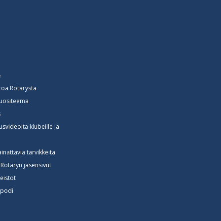
e
toa Rotarysta
vuositeema
s
svideoita klubeille ja
e
lainattavia tarvikkeita
Rotaryn jäsensivut
neistot
spodi