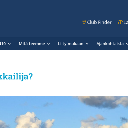
Club Finder
La
410
Mitä teemme
Liity mukaan
Ajankohtaista
kkailija?