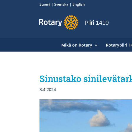
Suomi
Svenska
English
Piiri 1410
Mikä on Rotary
Rotarypiiri 1
Sinustako sinilevätar
3.4.2024