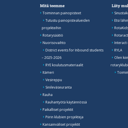
Mitä teemme
Liity m
Toiminnan painopisteet
Sinustak
Tutustu painopistealueiden
Etsi lähi
projekteihin
RotaKid
Rotarysäätiö
Rotaract
Nuorisovaihto
Interact-
District events for Inbound students
RYLA
– 2025-2026
Olen kii
RYE koulutusmateriaalit
rotaryklub
Itämeri
Toimin
Vesireppu
Sinileväseuranta
Rauha
Rauhantyötä käytännössä
Paikalliset projektit
Piirin klubien projekteja
Kansainväliset projektit