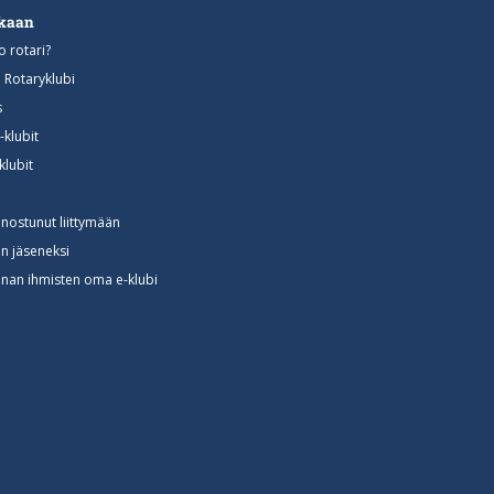
ukaan
o rotari?
n Rotaryklubi
s
-klubit
klubit
nnostunut liittymään
in jäseneksi
nan ihmisten oma e-klubi