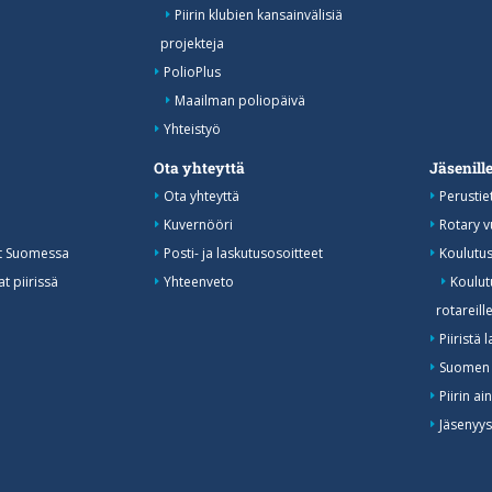
Piirin klubien kansainvälisiä
projekteja
PolioPlus
Maailman poliopäivä
Yhteistyö
Ota yhteyttä
Jäsenill
Ota yhteyttä
Perustie
Kuvernööri
Rotary 
at Suomessa
Posti- ja laskutusosoitteet
Koulutu
t piirissä
Yhteenveto
Koulutu
rotareill
Piiristä 
Suomen 
Piirin ai
Jäsenyy