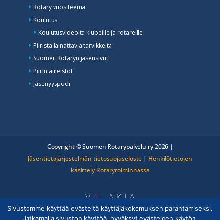
Rotary vuositeema
Koulutus
Koulutusvideoita klubeille ja rotareille
Piiristä lainattavia tarvikkeita
Suomen Rotaryn jäsensivut
Piirin aineistot
Jäsenyyspodi
Copyright © Suomen Rotarypalvelu ry 2026 |
Jäsentietojärjestelmän tietosuojaseloste
|
Henkilötietojen
käsittely Rotarytoiminnassa
Sivustomme käyttää evästeitä käyttäjäkokemuksen parantamiseksi.
Jatkamalla sivuston käyttöä, hyväksyt evästeiden käytön.