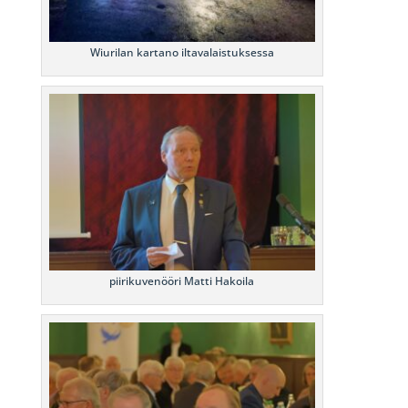
Wiurilan kartano iltavalaistuksessa
piirikuvenööri Matti Hakoila