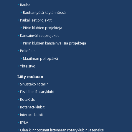
Rauha
Rauhantyötä käytännössä
Paikalliset projektit
Piirin klubien projekteja
Kansainväliset projektit
Piirin klubien kansainvälisiä projekteja
PolioPlus
Maailman poliopäivä
Yhteistyö
Liity mukaan
Sinustako rotari?
Etsi lähin Rotaryklubi
RotaKids
Rotaract-klubit
Interact-klubit
RYLA
Olen kiinnostunut liittymään rotaryklubin jäseneksi