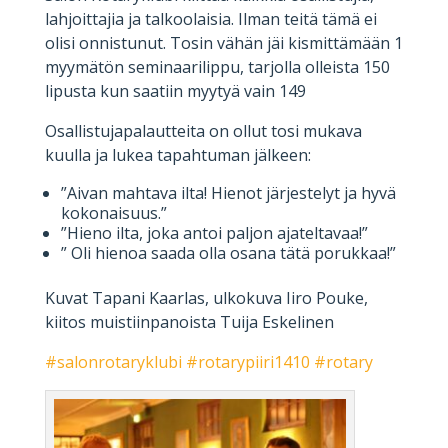
lahjoittajia ja talkoolaisia. Ilman teitä tämä ei
olisi onnistunut. Tosin vähän jäi kismittämään 1
myymätön seminaarilippu, tarjolla olleista 150
lipusta kun saatiin myytyä vain 149
Osallistujapalautteita on ollut tosi mukava
kuulla ja lukea tapahtuman jälkeen:
”Aivan mahtava ilta! Hienot järjestelyt ja hyvä
kokonaisuus.”
”Hieno ilta, joka antoi paljon ajateltavaa!”
” Oli hienoa saada olla osana tätä porukkaa!”
Kuvat Tapani Kaarlas, ulkokuva Iiro Pouke,
kiitos muistiinpanoista Tuija Eskelinen
#salonrotaryklubi
#rotarypiiri1410
#rotary