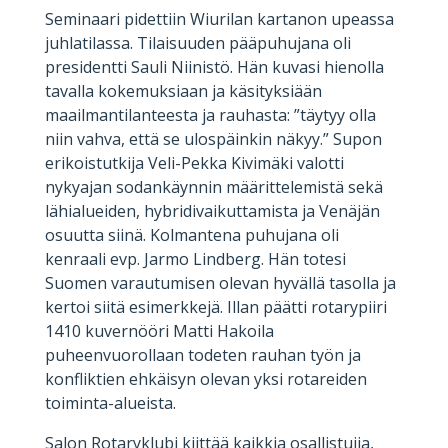
Seminaari pidettiin Wiurilan kartanon upeassa
juhlatilassa. Tilaisuuden pääpuhujana oli
presidentti Sauli Niinistö. Hän kuvasi hienolla
tavalla kokemuksiaan ja käsityksiään
maailmantilanteesta ja rauhasta: ”täytyy olla
niin vahva, että se ulospäinkin näkyy.” Supon
erikoistutkija Veli-Pekka Kivimäki valotti
nykyajan sodankäynnin määrittelemistä sekä
lähialueiden, hybridivaikuttamista ja Venäjän
osuutta siinä. Kolmantena puhujana oli
kenraali evp. Jarmo Lindberg. Hän totesi
Suomen varautumisen olevan hyvällä tasolla ja
kertoi siitä esimerkkejä. Illan päätti rotarypiiri
1410 kuvernööri Matti Hakoila
puheenvuorollaan todeten rauhan työn ja
konfliktien ehkäisyn olevan yksi rotareiden
toiminta-alueista.
Salon Rotaryklubi kiittää kaikkia osallistujia,