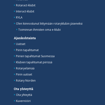
Rotaract-klubit
Interact-klubit
RYLA
Olen kiinnostunut liittymään rotaryklubin jäseneksi
Toiminnan ihmisten oma e-klubi
Ajankohtaista
Uutiset
Piirin tapahtumat
Piirien tapahtumat Suomessa
Klubien tapahtumat piirissä
Rotaryelämää
Piirin uutiset
Rotary Norden
Ota yhteyttä
Ota yhteyttä
Kuvernööri