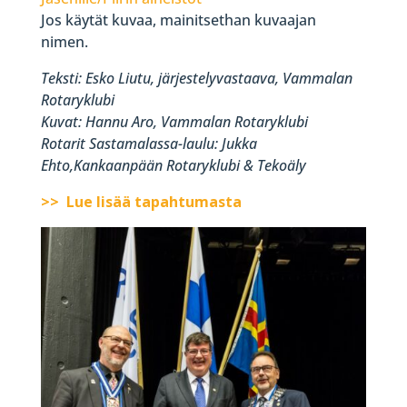
Jos käytät kuvaa, mainitsethan kuvaajan
nimen.
Teksti: Esko Liutu, järjestelyvastaava, Vammalan
Rotaryklubi
Kuvat: Hannu Aro, Vammalan Rotaryklubi
Rotarit Sastamalassa-laulu:
Jukka
Ehto,Kankaanpään Rotaryklubi & Tekoäly
>> Lue lisää tapahtumasta