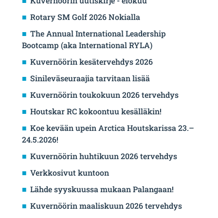
Kuvernöörin uutiskirje - elokuu
Rotary SM Golf 2026 Nokialla
The Annual International Leadership
Bootcamp (aka International RYLA)
Kuvernöörin kesätervehdys 2026
Sinileväseuraajia tarvitaan lisää
Kuvernöörin toukokuun 2026 tervehdys
Houtskar RC kokoontuu kesälläkin!
Koe kevään upein Arctica Houtskarissa 23.–
24.5.2026!
Kuvernöörin huhtikuun 2026 tervehdys
Verkkosivut kuntoon
Lähde syyskuussa mukaan Palangaan!
Kuvernöörin maaliskuun 2026 tervehdys