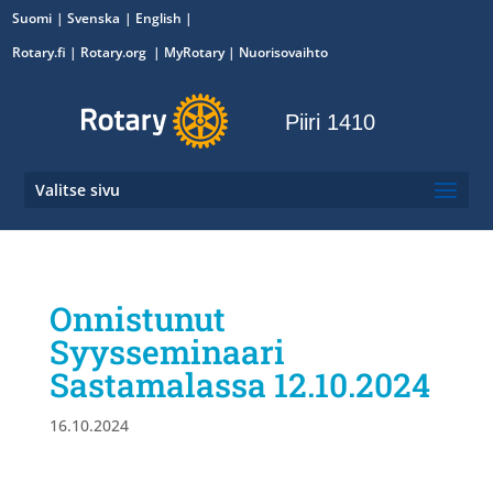
Suomi
Svenska
English
Rotary.fi
|
Rotary.org
|
MyRotary
|
Nuorisovaihto
Piiri 1410
Valitse sivu
Onnistunut
Syysseminaari
Sastamalassa 12.10.2024
16.10.2024