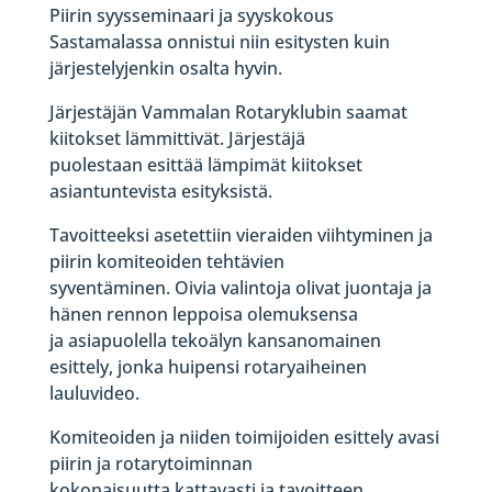
Piirin syysseminaari ja syyskokous
Sastamalassa onnistui niin esitysten kuin
järjestelyjenkin osalta hyvin.
Järjestäjän Vammalan Rotaryklubin saamat
kiitokset lämmittivät. Järjestäjä
puolestaan esittää lämpimät kiitokset
asiantuntevista esityksistä.
Tavoitteeksi asetettiin vieraiden viihtyminen ja
piirin komiteoiden tehtävien
syventäminen. Oivia valintoja olivat juontaja ja
hänen rennon leppoisa olemuksensa
ja asiapuolella tekoälyn kansanomainen
esittely, jonka huipensi rotaryaiheinen
lauluvideo.
Komiteoiden ja niiden toimijoiden esittely avasi
piirin ja rotarytoiminnan
kokonaisuutta kattavasti ja tavoitteen