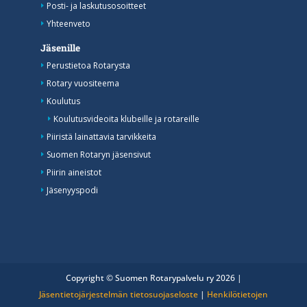
Posti- ja laskutusosoitteet
Yhteenveto
Jäsenille
Perustietoa Rotarysta
Rotary vuositeema
Koulutus
Koulutusvideoita klubeille ja rotareille
Piiristä lainattavia tarvikkeita
Suomen Rotaryn jäsensivut
Piirin aineistot
Jäsenyyspodi
Copyright © Suomen Rotarypalvelu ry 2026 |
Jäsentietojärjestelmän tietosuojaseloste
|
Henkilötietojen