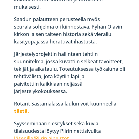
mukaisesti.
Saadun palautteen perusteella myös
seuralaisohjelma oli kiinnostava. Pyhän Olavin
kirkon ja sen taiteen historia sekä vierailu
käsityöpajassa herättivät ihastusta.
Järjestelyprojektin hallintaan tehtiin
suunnitelma, jossa kuvattiin selkeät tavoitteet,
tekijät ja aikataulu. Toteutuksessa työkaluna oli
tehtävälista, jota käytiin läpi ja
päivitettiin kaikkiaan neljässä
järjestelykokouksessa.
Rotarit Sastamalassa laulun voit kuunneella
tästä.
Syysseminaarin esitykset sekä kuvia
tilaisuudesta löytyy Piirin nettisivuilta
Jäsenille/Piirin aineistot