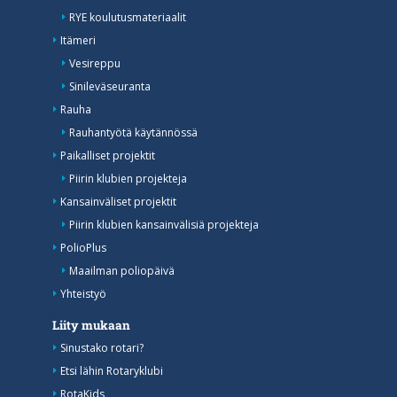
RYE koulutusmateriaalit
Itämeri
Vesireppu
Sinileväseuranta
Rauha
Rauhantyötä käytännössä
Paikalliset projektit
Piirin klubien projekteja
Kansainväliset projektit
Piirin klubien kansainvälisiä projekteja
PolioPlus
Maailman poliopäivä
Yhteistyö
Liity mukaan
Sinustako rotari?
Etsi lähin Rotaryklubi
RotaKids