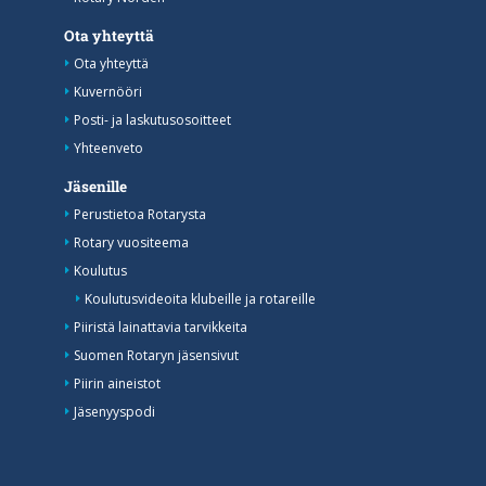
Ota yhteyttä
Ota yhteyttä
Kuvernööri
Posti- ja laskutusosoitteet
Yhteenveto
Jäsenille
Perustietoa Rotarysta
Rotary vuositeema
Koulutus
Koulutusvideoita klubeille ja rotareille
Piiristä lainattavia tarvikkeita
Suomen Rotaryn jäsensivut
Piirin aineistot
Jäsenyyspodi