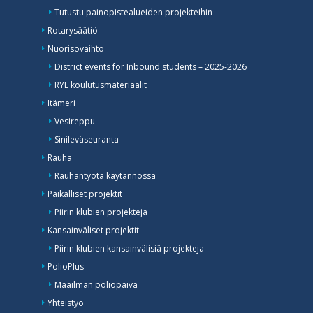
Tutustu painopistealueiden projekteihin
Rotarysäätiö
Nuorisovaihto
District events for Inbound students – 2025-2026
RYE koulutusmateriaalit
Itämeri
Vesireppu
Sinileväseuranta
Rauha
Rauhantyötä käytännössä
Paikalliset projektit
Piirin klubien projekteja
Kansainväliset projektit
Piirin klubien kansainvälisiä projekteja
PolioPlus
Maailman poliopäivä
Yhteistyö