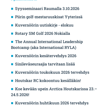
Syysseminaari Raumalla 3.10.2026
Piirin golf-mestaruuskisat Yyterissä
Kuvernöörin uutiskirje - elokuu
Rotary SM Golf 2026 Nokialla
The Annual International Leadership
Bootcamp (aka International RYLA)
Kuvernöörin kesätervehdys 2026
Sinileväseuraajia tarvitaan lisää
Kuvernöörin toukokuun 2026 tervehdys
Houtskar RC kokoontuu kesälläkin!
Koe kevään upein Arctica Houtskarissa 23.–
24.5.2026!
Kuvernöörin huhtikuun 2026 tervehdys