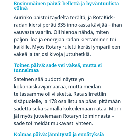
Ensimmäinen päivä: hellettä ja hyväntuulista
väkeä
Aurinko paistoi täydeltä terältä, ja RotaKids-
radan kiersi peräti 335 innokasta kävijää – ihan
vauvasta vaariin. Oli hienoa nähdä, miten
paljon iloa ja energiaa radan kiertäminen toi
kaikille. Myös Rotary ruletti keräsi ympärilleen
väkeä ja tarjosi kivoja juttuhetkiä.
Toinen päivä: sade vei väkeä, mutta ei
tunnelmaa
Sateinen sää pudotti näyttelyn
kokonaiskävijämäärää, mutta meidän
teltassamme oli vilskettä. Rata siirrettiin
sisäpuolelle, ja 178 osallistujaa pääsi pitämään
sadetta sekä samalla kokeilemaan rataa. Moni
jäi myös juttelemaan Rotaryn toiminnasta –
sade toi meidät mukavasti yhteen.
Kolmas päivä: jännitystä ja ennätyksiä