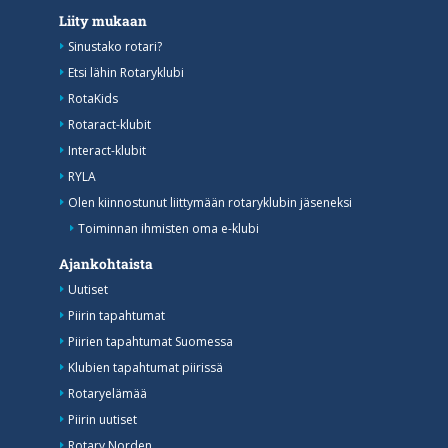
Liity mukaan
Sinustako rotari?
Etsi lähin Rotaryklubi
RotaKids
Rotaract-klubit
Interact-klubit
RYLA
Olen kiinnostunut liittymään rotaryklubin jäseneksi
Toiminnan ihmisten oma e-klubi
Ajankohtaista
Uutiset
Piirin tapahtumat
Piirien tapahtumat Suomessa
Klubien tapahtumat piirissä
Rotaryelämää
Piirin uutiset
Rotary Norden