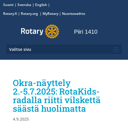
Suomi
Svenska
English
Rotary.fi
|
Rotary.org
|
MyRotary
|
Nuorisovaihto
Piiri 1410
Valitse sivu
Okra-näyttely
2.-5.7.2025: RotaKids-
radalla riitti vilskettä
säästä huolimatta
4.9.2025