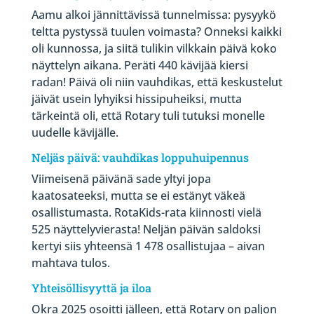
Aamu alkoi jännittävissä tunnelmissa: pysyykö
teltta pystyssä tuulen voimasta? Onneksi kaikki
oli kunnossa, ja siitä tulikin vilkkain päivä koko
näyttelyn aikana. Peräti 440 kävijää kiersi
radan! Päivä oli niin vauhdikas, että keskustelut
jäivät usein lyhyiksi hissipuheiksi, mutta
tärkeintä oli, että Rotary tuli tutuksi monelle
uudelle kävijälle.
Neljäs päivä: vauhdikas loppuhuipennus
Viimeisenä päivänä sade yltyi jopa
kaatosateeksi, mutta se ei estänyt väkeä
osallistumasta. RotaKids-rata kiinnosti vielä
525 näyttelyvierasta! Neljän päivän saldoksi
kertyi siis yhteensä 1 478 osallistujaa – aivan
mahtava tulos.
Yhteisöllisyyttä ja iloa
Okra 2025 osoitti jälleen, että Rotary on paljon