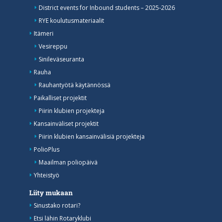
District events for Inbound students – 2025-2026
RYE koulutusmateriaalit
Itämeri
Vesireppu
Sinileväseuranta
Rauha
Rauhantyötä käytännössä
Paikalliset projektit
Piirin klubien projekteja
Kansainväliset projektit
Piirin klubien kansainvälisiä projekteja
PolioPlus
Maailman poliopäivä
Yhteistyö
Liity mukaan
Sinustako rotari?
Etsi lähin Rotaryklubi