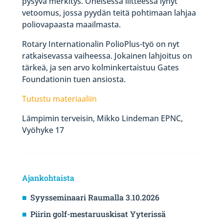
pysyvä merkitys. Oheisessa liitteessä lyhyt
vetoomus, jossa pyydän teitä pohtimaan lahjaa
poliovapaasta maailmasta.
Rotary Internationalin PolioPlus-työ on nyt
ratkaisevassa vaiheessa. Jokainen lahjoitus on
tärkeä, ja sen arvo kolminkertaistuu Gates
Foundationin tuen ansiosta.
Tutustu materiaaliin
Lämpimin terveisin, Mikko Lindeman EPNC,
Vyöhyke 17
Ajankohtaista
Syysseminaari Raumalla 3.10.2026
Piirin golf-mestaruuskisat Yyterissä