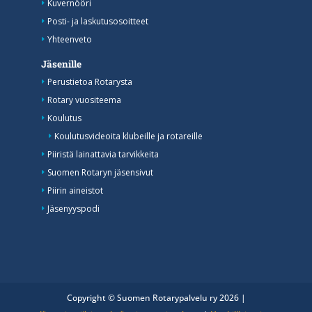
Kuvernööri
Posti- ja laskutusosoitteet
Yhteenveto
Jäsenille
Perustietoa Rotarysta
Rotary vuositeema
Koulutus
Koulutusvideoita klubeille ja rotareille
Piiristä lainattavia tarvikkeita
Suomen Rotaryn jäsensivut
Piirin aineistot
Jäsenyyspodi
Copyright © Suomen Rotarypalvelu ry 2026 |