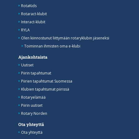
RotaKids
Rotaract-klubit
Interact-klubit
RYLA
Olen kiinnostunut liittymään rotaryklubin jäseneksi
Toiminnan ihmisten oma e-klubi
Ajankohtaista
Uutiset
Piirin tapahtumat
Piirien tapahtumat Suomessa
Klubien tapahtumat piirissä
Rotaryelämää
Piirin uutiset
Rotary Norden
Ota yhteyttä
Ota yhteyttä