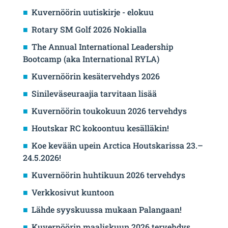
Kuvernöörin uutiskirje - elokuu
Rotary SM Golf 2026 Nokialla
The Annual International Leadership
Bootcamp (aka International RYLA)
Kuvernöörin kesätervehdys 2026
Sinileväseuraajia tarvitaan lisää
Kuvernöörin toukokuun 2026 tervehdys
Houtskar RC kokoontuu kesälläkin!
Koe kevään upein Arctica Houtskarissa 23.–
24.5.2026!
Kuvernöörin huhtikuun 2026 tervehdys
Verkkosivut kuntoon
Lähde syyskuussa mukaan Palangaan!
Kuvernöörin maaliskuun 2026 tervehdys