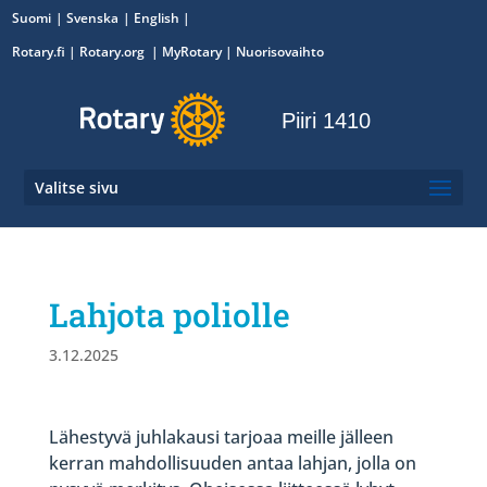
Suomi
Svenska
English
Rotary.fi
|
Rotary.org
|
MyRotary
|
Nuorisovaihto
Piiri 1410
Valitse sivu
Lahjota poliolle
3.12.2025
Lähestyvä juhlakausi tarjoaa meille jälleen
kerran mahdollisuuden antaa lahjan, jolla on