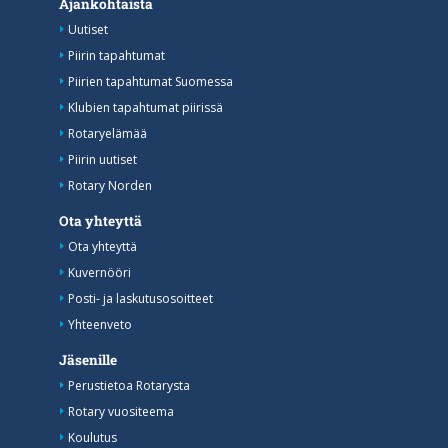
Ajankohtaista
Uutiset
Piirin tapahtumat
Piirien tapahtumat Suomessa
Klubien tapahtumat piirissä
Rotaryelämää
Piirin uutiset
Rotary Norden
Ota yhteyttä
Ota yhteyttä
Kuvernööri
Posti- ja laskutusosoitteet
Yhteenveto
Jäsenille
Perustietoa Rotarysta
Rotary vuositeema
Koulutus