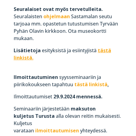
Seuralaiset ovat myös tervetulleita.
Seuralaisten
ohjelmaan
Sastamalan seutu
tarjoaa mm. opastetun tutustumisen Tyrvään
Pyhän Olavin kirkkoon. Ota museokortti
mukaan.
Lisätietoja
esityksistä ja esiintyjistä
tästä
linki
stä.
Ilmoittautuminen
syysseminaariin ja
piirikokoukseen tapahtuu
tästä
linkistä
.
Ilmoittautumiset
29.9.2024 mennessä.
Seminaariin järjestetään
maksuton
kuljetus Turusta
alla olevan reitin mukaisesti.
Kuljetus
varataan
ilmoittautumisen
yhteydessä.