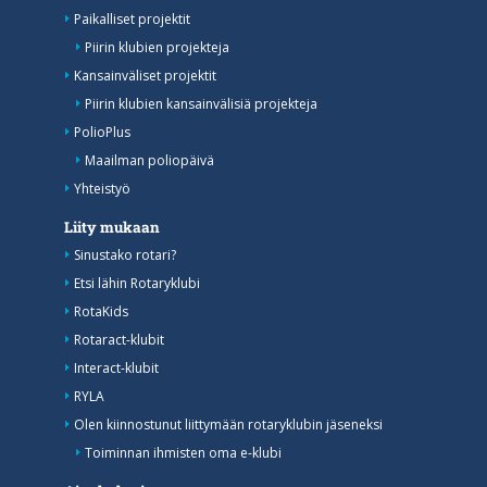
Paikalliset projektit
Piirin klubien projekteja
Kansainväliset projektit
Piirin klubien kansainvälisiä projekteja
PolioPlus
Maailman poliopäivä
Yhteistyö
Liity mukaan
Sinustako rotari?
Etsi lähin Rotaryklubi
RotaKids
Rotaract-klubit
Interact-klubit
RYLA
Olen kiinnostunut liittymään rotaryklubin jäseneksi
Toiminnan ihmisten oma e-klubi