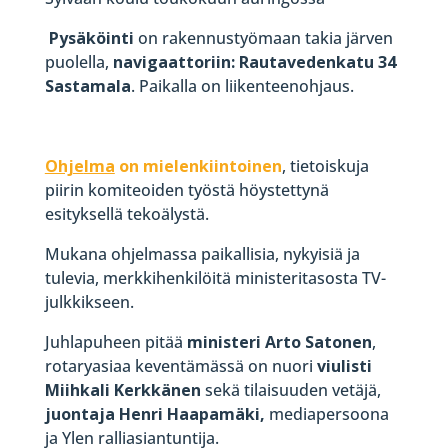
Pysäköinti
on rakennustyömaan takia järven
puolella,
navigaattoriin: Rautavedenkatu 34
Sastamala
. Paikalla on liikenteenohjaus.
Ohje
lma
on mielenkiintoinen
, tietoiskuja
piirin komiteoiden työstä höystettynä
esityksellä tekoälystä.
Mukana ohjelmassa paikallisia, nykyisiä ja
tulevia, merkkihenkilöitä ministeritasosta TV-
julkkikseen.
Juhlapuheen pitää
ministeri Arto Satonen
,
rotaryasiaa keventämässä on nuori
viulisti
Miihkali Kerkkänen
sekä tilaisuuden vetäjä,
juontaja Henri Haapamäki,
mediapersoona
ja Ylen ralliasiantuntija.