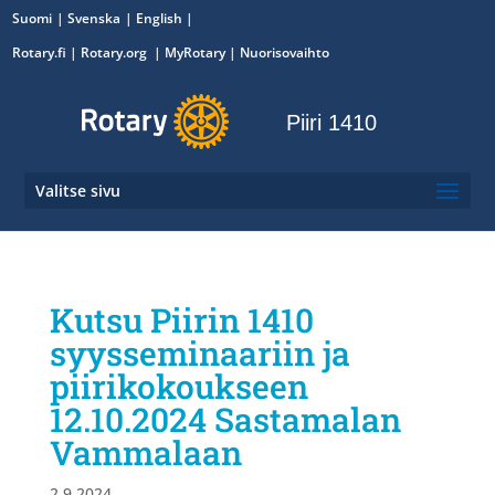
Suomi
Svenska
English
Rotary.fi
|
Rotary.org
|
MyRotary
|
Nuorisovaihto
Piiri 1410
Valitse sivu
Kutsu Piirin 1410
syysseminaariin ja
piirikokoukseen
12.10.2024 Sastamalan
Vammalaan
2.9.2024