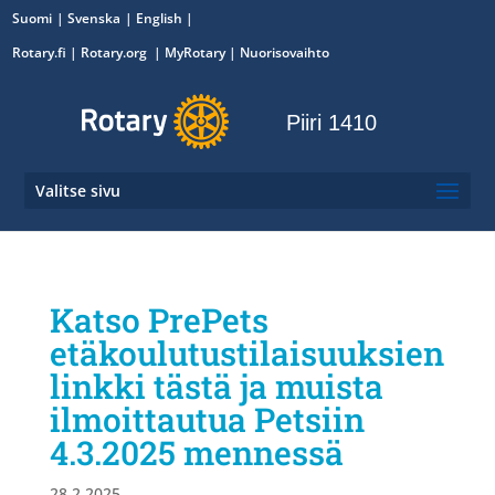
Suomi
Svenska
English
Rotary.fi
|
Rotary.org
|
MyRotary
|
Nuorisovaihto
Piiri 1410
Valitse sivu
Katso PrePets
etäkoulutustilaisuuksien
linkki tästä ja muista
ilmoittautua Petsiin
4.3.2025 mennessä
28.2.2025