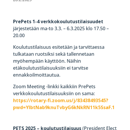
PrePets 1-4 verkkokoulutustilaisuudet
järjestetään ma-to 3.3. – 6.3.2025 klo 17.50 –
20.00
Koulutustilaisuus esitetään ja tarvittaessa
tulkataan ruotsiksi sekä tallennetaan
myöhempään käyttöön. Näihin
etäkoulutustilaisuuksiin ei tarvitse
ennakkoilmoittautua.
Zoom Meeting -linkki kaikkiin PrePets
verkkokoulutustilaisuuksiin on sama:
https://rotary-fi.zoom.us/j/83438493545?
pwd=YIbtNab9knuTvbyG6kNkRN11k5SsaF.1
PETS 2025 – koulutustilaisuus
(President Elect