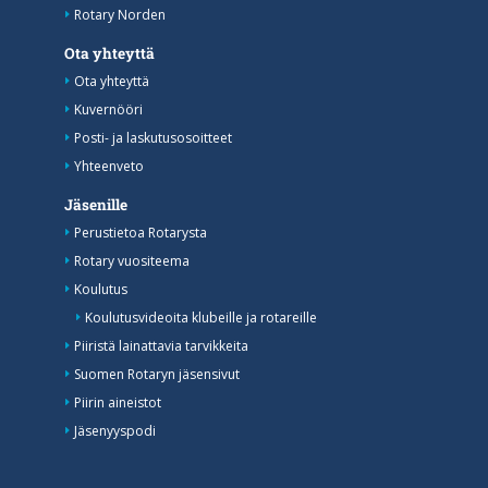
Rotary Norden
Ota yhteyttä
Ota yhteyttä
Kuvernööri
Posti- ja laskutusosoitteet
Yhteenveto
Jäsenille
Perustietoa Rotarysta
Rotary vuositeema
Koulutus
Koulutusvideoita klubeille ja rotareille
Piiristä lainattavia tarvikkeita
Suomen Rotaryn jäsensivut
Piirin aineistot
Jäsenyyspodi