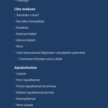
Yhteistyö
Liity mukaan
Sinustako rotari?
Etsi lähin Rotaryklubi
RotaKids
Rotaract-klubit
Interact-klubit
RYLA
Olen kiinnostunut liittymään rotaryklubin jäseneksi
Toiminnan ihmisten oma e-klubi
Ajankohtaista
Uutiset
Piirin tapahtumat
Piirien tapahtumat Suomessa
Klubien tapahtumat piirissä
Rotaryelämää
Piirin uutiset