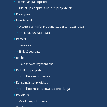
Toiminnan painopisteet
Tutustu painopistealueiden projekteihin
Rotarysäätiö
Nuorisovaihto
District events for Inbound students – 2025-2026
RYE koulutusmateriaalit
Itämeri
Vesireppu
Sinileväseuranta
Rauha
Rauhantyötä käytännössä
Paikalliset projektit
Piirin klubien projekteja
Kansainväliset projektit
Piirin klubien kansainvälisiä projekteja
PolioPlus
Maailman poliopäivä