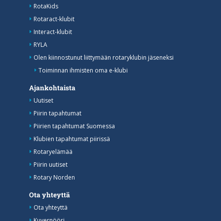
RotaKids
Rotaract-klubit
Interact-klubit
RYLA
Olen kiinnostunut liittymään rotaryklubin jäseneksi
Toiminnan ihmisten oma e-klubi
Ajankohtaista
Uutiset
Piirin tapahtumat
Piirien tapahtumat Suomessa
Klubien tapahtumat piirissä
Rotaryelämää
Piirin uutiset
Rotary Norden
Ota yhteyttä
Ota yhteyttä
Kuvernööri