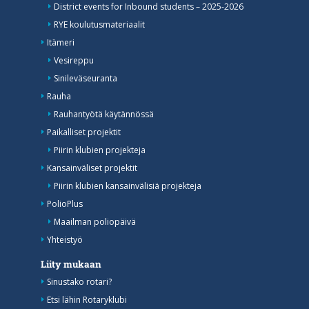
District events for Inbound students – 2025-2026
RYE koulutusmateriaalit
Itämeri
Vesireppu
Sinileväseuranta
Rauha
Rauhantyötä käytännössä
Paikalliset projektit
Piirin klubien projekteja
Kansainväliset projektit
Piirin klubien kansainvälisiä projekteja
PolioPlus
Maailman poliopäivä
Yhteistyö
Liity mukaan
Sinustako rotari?
Etsi lähin Rotaryklubi