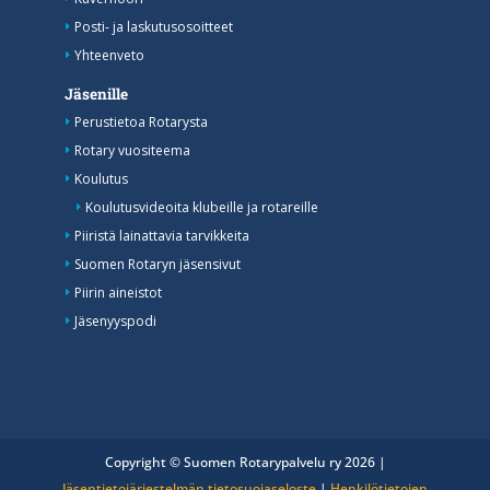
Posti- ja laskutusosoitteet
Yhteenveto
Jäsenille
Perustietoa Rotarysta
Rotary vuositeema
Koulutus
Koulutusvideoita klubeille ja rotareille
Piiristä lainattavia tarvikkeita
Suomen Rotaryn jäsensivut
Piirin aineistot
Jäsenyyspodi
Copyright © Suomen Rotarypalvelu ry 2026 |
Jäsentietojärjestelmän tietosuojaseloste
|
Henkilötietojen