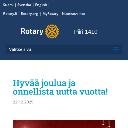
Suomi
Svenska
English
Rotary.fi
|
Rotary.org
|
MyRotary
|
Nuorisovaihto
Piiri 1410
Valitse sivu
Hyvää joulua ja
onnellista uutta vuotta!
22.12.2025