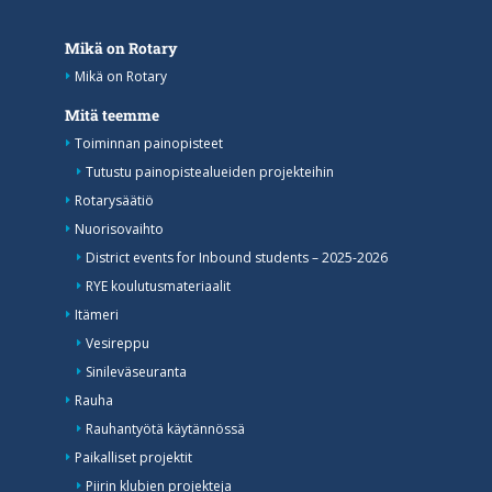
Mikä on Rotary
Mikä on Rotary
Mitä teemme
Toiminnan painopisteet
Tutustu painopistealueiden projekteihin
Rotarysäätiö
Nuorisovaihto
District events for Inbound students – 2025-2026
RYE koulutusmateriaalit
Itämeri
Vesireppu
Sinileväseuranta
Rauha
Rauhantyötä käytännössä
Paikalliset projektit
Piirin klubien projekteja