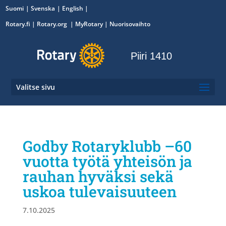
Suomi
Svenska
English
Rotary.fi
|
Rotary.org
|
MyRotary
|
Nuorisovaihto
Piiri 1410
Valitse sivu
Godby Rotaryklubb –60
vuotta työtä yhteisön ja
rauhan hyväksi sekä
uskoa tulevaisuuteen
7.10.2025