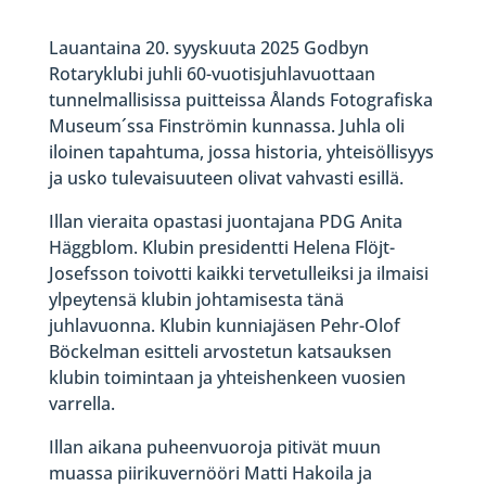
Lauantaina 20. syyskuuta 2025 Godbyn
Rotaryklubi juhli 60-vuotisjuhlavuottaan
tunnelmallisissa puitteissa Ålands Fotografiska
Museum´ssa Finströmin kunnassa. Juhla oli
iloinen tapahtuma, jossa historia, yhteisöllisyys
ja usko tulevaisuuteen olivat vahvasti esillä.
Illan vieraita opastasi juontajana PDG Anita
Häggblom. Klubin presidentti Helena Flöjt-
Josefsson toivotti kaikki tervetulleiksi ja ilmaisi
ylpeytensä klubin johtamisesta tänä
juhlavuonna. Klubin kunniajäsen Pehr-Olof
Böckelman esitteli arvostetun katsauksen
klubin toimintaan ja yhteishenkeen vuosien
varrella.
Illan aikana puheenvuoroja pitivät muun
muassa piirikuvernööri Matti Hakoila ja