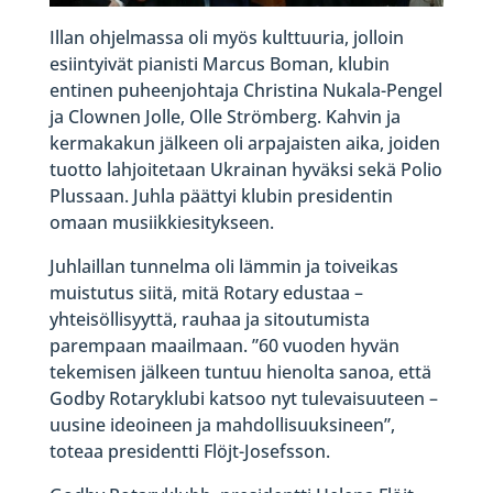
Illan ohjelmassa oli myös kulttuuria, jolloin
esiintyivät pianisti Marcus Boman, klubin
entinen puheenjohtaja Christina Nukala-Pengel
ja Clownen Jolle, Olle Strömberg. Kahvin ja
kermakakun jälkeen oli arpajaisten aika, joiden
tuotto lahjoitetaan Ukrainan hyväksi sekä Polio
Plussaan. Juhla päättyi klubin presidentin
omaan musiikkiesitykseen.
Juhlaillan tunnelma oli lämmin ja toiveikas
muistutus siitä, mitä Rotary edustaa –
yhteisöllisyyttä, rauhaa ja sitoutumista
parempaan maailmaan. ”60 vuoden hyvän
tekemisen jälkeen tuntuu hienolta sanoa, että
Godby Rotaryklubi katsoo nyt tulevaisuuteen –
uusine ideoineen ja mahdollisuuksineen”,
toteaa presidentti Flöjt-Josefsson.