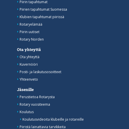
Piirin tapahtumat
Piirien tapahtumat Suomessa
Klubien tapahtumat piirissä
Rotaryelämää
Piirin uutiset
Rotary Norden
Ota yhteyttä
Ota yhteyttä
Kuvernööri
Posti- ja laskutusosoitteet
Yhteenveto
Jäsenille
Perustietoa Rotarysta
Rotary vuositeema
Koulutus
Koulutusvideoita klubeille ja rotareille
Piiristä lainattavia tarvikkeita