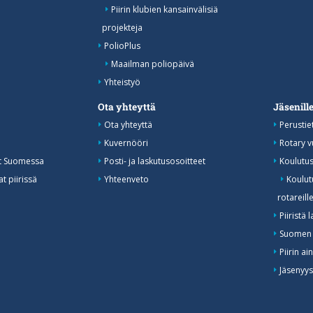
Piirin klubien kansainvälisiä
projekteja
PolioPlus
Maailman poliopäivä
Yhteistyö
Ota yhteyttä
Jäsenill
Ota yhteyttä
Perustie
Kuvernööri
Rotary 
at Suomessa
Posti- ja laskutusosoitteet
Koulutu
t piirissä
Yhteenveto
Koulutu
rotareill
Piiristä 
Suomen 
Piirin ai
Jäsenyy