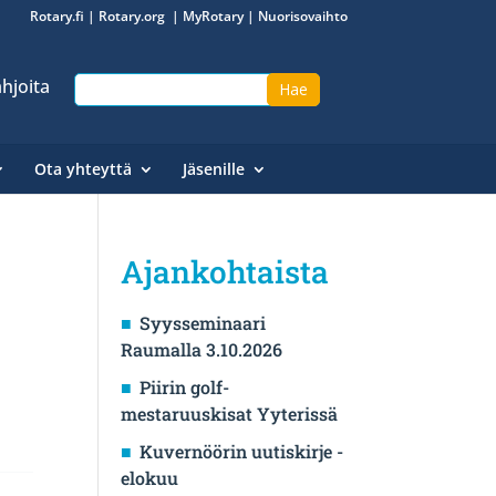
Rotary.fi
|
Rotary.org
|
MyRotary
|
Nuorisovaihto
hjoita
Ota yhteyttä
Jäsenille
Ajankohtaista
Syysseminaari
Raumalla 3.10.2026
Piirin golf-
mestaruuskisat Yyterissä
Kuvernöörin uutiskirje -
elokuu