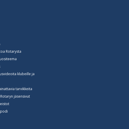
e
toa Rotarysta
vuositeema
s
svideoita klubeille ja
e
lainattavia tarvikkeita
Rotaryn jäsensivut
neistot
spodi