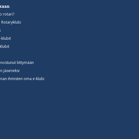
ukaan
o rotari?
n Rotaryklubi
s
-klubit
klubit
nnostunut liittymään
in jäseneksi
nan ihmisten oma e-klubi