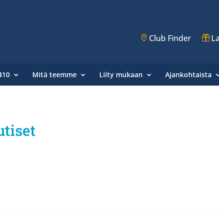
Club Finder
La
410
Mitä teemme
Liity mukaan
Ajankohtaista
utiset