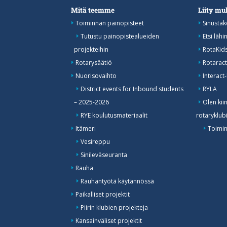
Mitä teemme
Liity m
Toiminnan painopisteet
Sinustak
Tutustu painopistealueiden
Etsi lähi
projekteihin
RotaKid
Rotarysäätiö
Rotaract
Nuorisovaihto
Interact-
District events for Inbound students
RYLA
– 2025-2026
Olen kii
RYE koulutusmateriaalit
rotaryklub
Itämeri
Toimin
Vesireppu
Sinileväseuranta
Rauha
Rauhantyötä käytännössä
Paikalliset projektit
Piirin klubien projekteja
Kansainväliset projektit