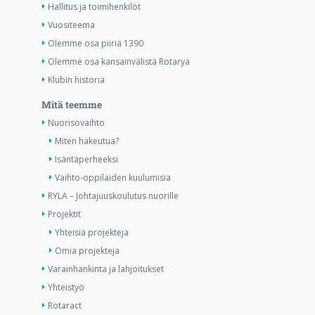
Hallitus ja toimihenkilöt
Vuositeema
Olemme osa piiriä 1390
Olemme osa kansainvälistä Rotarya
Klubin historia
Mitä teemme
Nuorisovaihto
Miten hakeutua?
Isäntäperheeksi
Vaihto-oppilaiden kuulumisia
RYLA – Johtajuuskoulutus nuorille
Projektit
Yhteisiä projekteja
Omia projekteja
Varainhankinta ja lahjoitukset
Yhteistyö
Rotaract