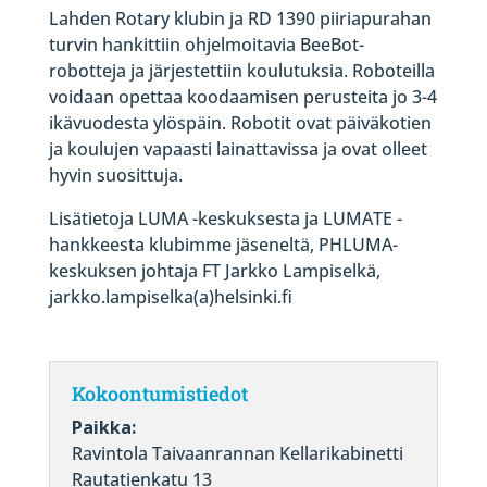
Lahden Rotary klubin ja RD 1390 piiriapurahan
turvin hankittiin ohjelmoitavia BeeBot-
robotteja ja järjestettiin koulutuksia. Roboteilla
voidaan opettaa koodaamisen perusteita jo 3-4
ikävuodesta ylöspäin. Robotit ovat päiväkotien
ja koulujen vapaasti lainattavissa ja ovat olleet
hyvin suosittuja.
Lisätietoja LUMA -keskuksesta ja LUMATE -
hankkeesta klubimme jäseneltä, PHLUMA-
keskuksen johtaja FT Jarkko Lampiselkä,
jarkko.lampiselka(a)helsinki.fi
Kokoontumistiedot
Paikka:
Ravintola Taivaanrannan Kellarikabinetti
Rautatienkatu 13