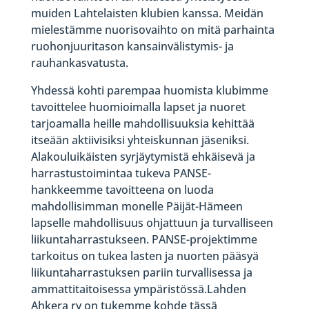
muiden Lahtelaisten klubien kanssa. Meidän
mielestämme nuorisovaihto on mitä parhainta
ruohonjuuritason kansainvälistymis- ja
rauhankasvatusta.
Yhdessä kohti parempaa huomista klubimme
tavoittelee huomioimalla lapset ja nuoret
tarjoamalla heille mahdollisuuksia kehittää
itseään aktiivisiksi yhteiskunnan jäseniksi.
Alakouluikäisten syrjäytymistä ehkäisevä ja
harrastustoimintaa tukeva PANSE-
hankkeemme tavoitteena on luoda
mahdollisimman monelle Päijät-Hämeen
lapselle mahdollisuus ohjattuun ja turvalliseen
liikuntaharrastukseen. PANSE-projektimme
tarkoitus on tukea lasten ja nuorten pääsyä
liikuntaharrastuksen pariin turvallisessa ja
ammattitaitoisessa ympäristössä.Lahden
Ahkera ry on tukemme kohde tässä