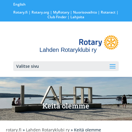
English
Rotary.fi
|
Rotary.org
|
MyRotary |
Nuorisovaihto
|
Rotaract
|
Club Finder
| Lahjoita
Lahden Rotaryklubi ry
Valitse sivu
Keitä olemme
rotary.fi
»
Lahden Rotaryklubi ry
» Keitä olemme