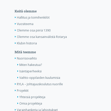
Keitä olemme
Hallitus ja toimihenkilöt
Vuositeema
Olemme osa piiriä 1390
Olemme osa kansainvälistä Rotarya
Klubin historia
Mitä teemme
Nuorisovaihto
Miten hakeutua?
Isäntäperheeksi
Vaihto-oppilaiden kuulumisia
RYLA – Johtajuuskoulutus nuorille
Projektit
Yhteisiä projekteja
Omia projekteja
Varainhankinta ja lahjoitukset