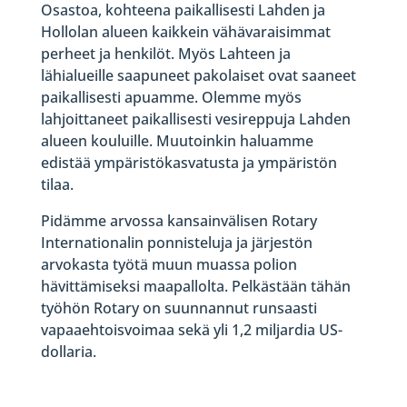
Osastoa, kohteena paikallisesti Lahden ja
Hollolan alueen kaikkein vähävaraisimmat
perheet ja henkilöt. Myös Lahteen ja
lähialueille saapuneet pakolaiset ovat saaneet
paikallisesti apuamme. Olemme myös
lahjoittaneet paikallisesti vesireppuja Lahden
alueen kouluille. Muutoinkin haluamme
edistää ympäristökasvatusta ja ympäristön
tilaa.
Pidämme arvossa kansainvälisen Rotary
Internationalin ponnisteluja ja järjestön
arvokasta työtä muun muassa polion
hävittämiseksi maapallolta. Pelkästään tähän
työhön Rotary on suunnannut runsaasti
vapaaehtoisvoimaa sekä yli 1,2 miljardia US-
dollaria.