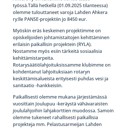
työssä.Tällä hetkellä (01.09.2025 tilanteessa)
olemme tulouttaneet varoja Lahden Ahkera
ry:lle PANSE-projektiin jo 8450 eur.
Myöskin eräs keskeinen projektimme on
opiskelijoiden johtamistaitojen kehittäminen
erilaisin paikallisin projektein (RYLA).
Nostamme myös esiin tärkeitä sosiaalisia
kehittämistarpeita.
Rotarysäätiölahjoituksissamme klubimme on
kohdentanut lahjoituksiaan rotaryn
keskittämisalueista erityisesti puhdas vesi ja
sanitaatio -hankkeisiin.
Paikallisesti olemme mukana järjestämässä
vuosittain Joulupuu -keräystä vähävaraisten
joululahjoihin lahjakorttien muodossa. Samoin
olemme tukeneet rahallisesti paikallisia
projekteja mm. Pelastusarmeijan Lahden