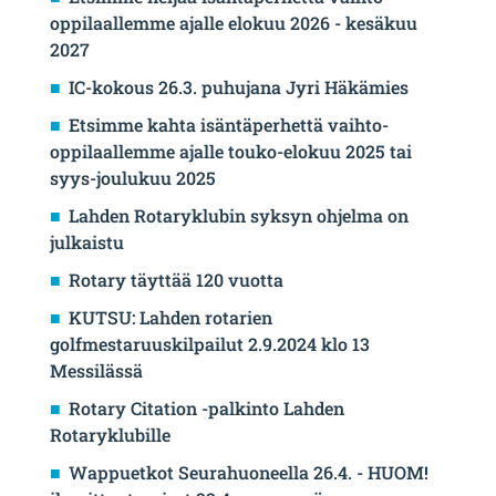
oppilaallemme ajalle elokuu 2026 - kesäkuu
2027
IC-kokous 26.3. puhujana Jyri Häkämies
Etsimme kahta isäntäperhettä vaihto-
oppilaallemme ajalle touko-elokuu 2025 tai
syys-joulukuu 2025
Lahden Rotaryklubin syksyn ohjelma on
julkaistu
Rotary täyttää 120 vuotta
KUTSU: Lahden rotarien
golfmestaruuskilpailut 2.9.2024 klo 13
Messilässä
Rotary Citation -palkinto Lahden
Rotaryklubille
Wappuetkot Seurahuoneella 26.4. - HUOM!