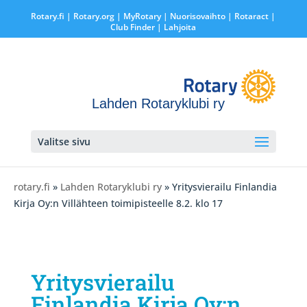
Rotary.fi
|
Rotary.org
|
MyRotary |
Nuorisovaihto
|
Rotaract
|
Club Finder
| Lahjoita
Lahden Rotaryklubi ry
Valitse sivu
rotary.fi
»
Lahden Rotaryklubi ry
» Yritysvierailu Finlandia
Kirja Oy:n Villähteen toimipisteelle 8.2. klo 17
Yritysvierailu
Finlandia Kirja Oy:n