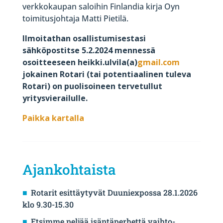
verkkokaupan saloihin Finlandia kirja Oyn
toimitusjohtaja Matti Pietilä.
Ilmoitathan osallistumisestasi
sähköpostitse 5.2.2024 mennessä
osoitteeseen heikki.ulvila(a)
gmail.com
jokainen Rotari (tai potentiaalinen tuleva
Rotari) on puolisoineen tervetullut
yritysvierailulle.
Paikka kartalla
Ajankohtaista
Rotarit esittäytyvät Duuniexpossa 28.1.2026
klo 9.30-15.30
Etsimme neljää isäntäperhettä vaihto-