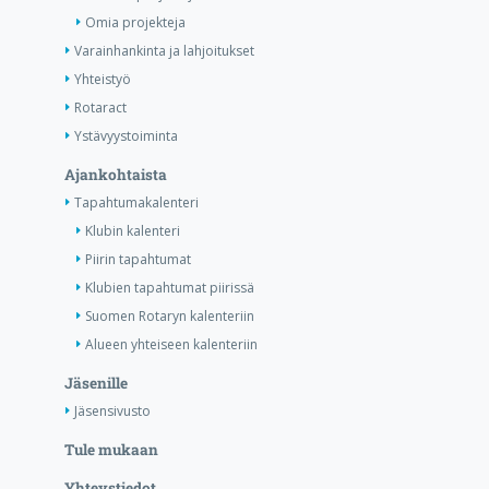
Omia projekteja
Varainhankinta ja lahjoitukset
Yhteistyö
Rotaract
Ystävyystoiminta
Ajankohtaista
Tapahtumakalenteri
Klubin kalenteri
Piirin tapahtumat
Klubien tapahtumat piirissä
Suomen Rotaryn kalenteriin
Alueen yhteiseen kalenteriin
Jäsenille
Jäsensivusto
Tule mukaan
Yhteystiedot