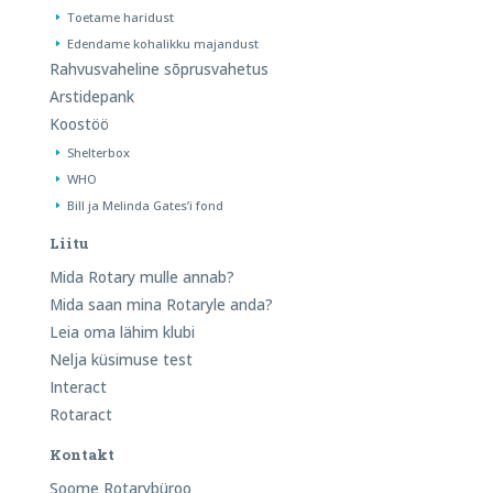
Toetame haridust
Edendame kohalikku majandust
Rahvusvaheline sõprusvahetus
Arstidepank
Koostöö
Shelterbox
WHO
Bill ja Melinda Gates’i fond
Liitu
Mida Rotary mulle annab?
Mida saan mina Rotaryle anda?
Leia oma lähim klubi
Nelja küsimuse test
Interact
Rotaract
Kontakt
Soome Rotarybüroo