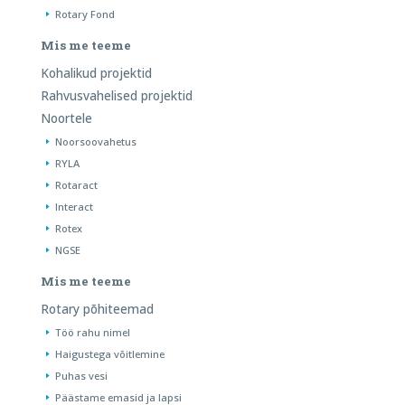
Rotary Fond
Mis me teeme
Kohalikud projektid
Rahvusvahelised projektid
Noortele
Noorsoovahetus
RYLA
Rotaract
Interact
Rotex
NGSE
Mis me teeme
Rotary põhiteemad
Töö rahu nimel
Haigustega võitlemine
Puhas vesi
Päästame emasid ja lapsi