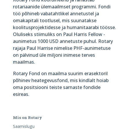
rotariaanide ülemaailmset programmi. Fondi
töö põhineb vabatahtlikel annetustel ja
omakapitali tootlusel, mis suunatakse
koolitusprojektidesse ja humanitaarabi töösse.
Oluliseks stiimuliks on Paul Harris Fellow -
aunimetus 1000 USD annetuste puhul. Rotary
rajaja Paul Harrise nimelise PHF-aunimetuse
on pälvinud üle miljoni inimese terves
maailmas.
Rotary Fond on maailma suurim erasektoril
põhinev heategevusfond, mis kindlalt hoiab
oma positsiooni teiste sarnaste fondide
esireas.
Mis on Rotary
Saamislugu