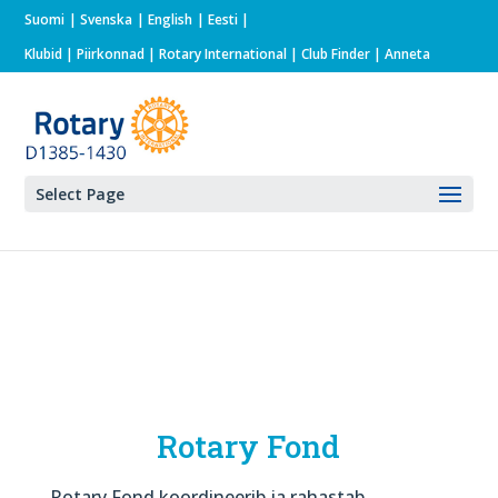
Suomi
Svenska
English
Eesti
Klubid
|
Piirkonnad
|
Rotary International
| Club Finder
| Anneta
Select Page
Rotary Fond
Rotary Fond koordineerib ja rahastab