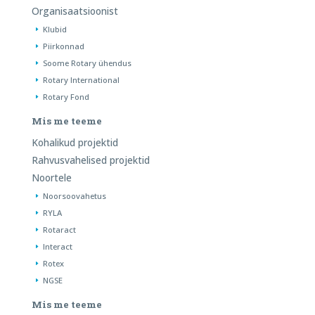
Organisaatsioonist
Klubid
Piirkonnad
Soome Rotary ühendus
Rotary International
Rotary Fond
Mis me teeme
Kohalikud projektid
Rahvusvahelised projektid
Noortele
Noorsoovahetus
RYLA
Rotaract
Interact
Rotex
NGSE
Mis me teeme