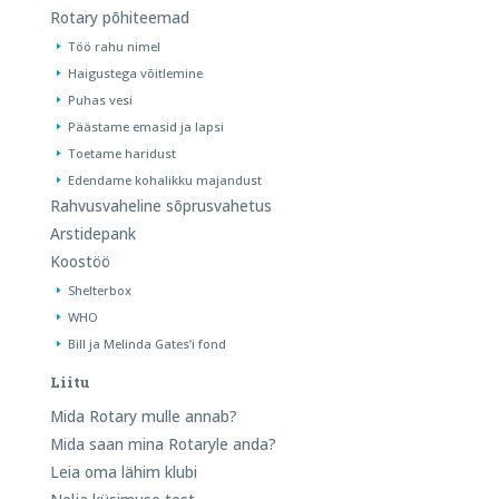
Rotary põhiteemad
Töö rahu nimel
Haigustega võitlemine
Puhas vesi
Päästame emasid ja lapsi
Toetame haridust
Edendame kohalikku majandust
Rahvusvaheline sõprusvahetus
Arstidepank
Koostöö
Shelterbox
WHO
Bill ja Melinda Gates’i fond
Liitu
Mida Rotary mulle annab?
Mida saan mina Rotaryle anda?
Leia oma lähim klubi