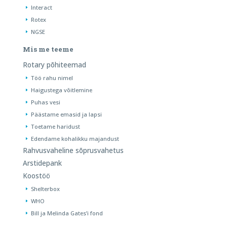
Interact
Rotex
NGSE
Mis me teeme
Rotary põhiteemad
Töö rahu nimel
Haigustega võitlemine
Puhas vesi
Päästame emasid ja lapsi
Toetame haridust
Edendame kohalikku majandust
Rahvusvaheline sõprusvahetus
Arstidepank
Koostöö
Shelterbox
WHO
Bill ja Melinda Gates’i fond