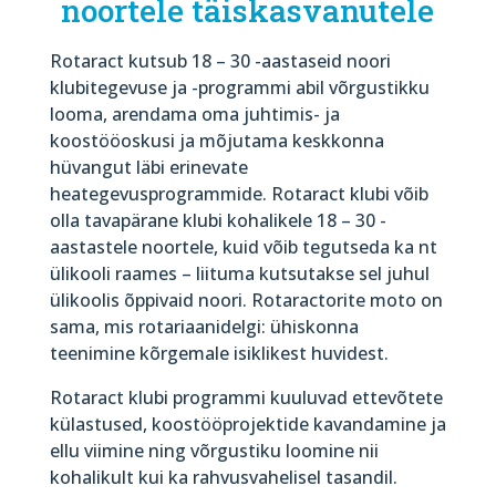
noortele täiskasvanutele
Rotaract kutsub 18 – 30 -aastaseid noori
klubitegevuse ja -programmi abil võrgustikku
looma, arendama oma juhtimis- ja
koostööoskusi ja mõjutama keskkonna
hüvangut läbi erinevate
heategevusprogrammide. Rotaract klubi võib
olla tavapärane klubi kohalikele 18 – 30 -
aastastele noortele, kuid võib tegutseda ka nt
ülikooli raames – liituma kutsutakse sel juhul
ülikoolis õppivaid noori. Rotaractorite moto on
sama, mis rotariaanidelgi: ühiskonna
teenimine kõrgemale isiklikest huvidest.
Rotaract klubi programmi kuuluvad ettevõtete
külastused, koostööprojektide kavandamine ja
ellu viimine ning võrgustiku loomine nii
kohalikult kui ka rahvusvahelisel tasandil.