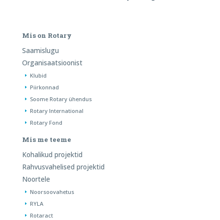
Mis on Rotary
Saamislugu
Organisaatsioonist
Klubid
Piirkonnad
Soome Rotary ühendus
Rotary International
Rotary Fond
Mis me teeme
Kohalikud projektid
Rahvusvahelised projektid
Noortele
Noorsoovahetus
RYLA
Rotaract