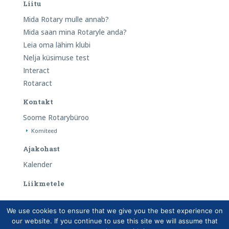
Liitu
Mida Rotary mulle annab?
Mida saan mina Rotaryle anda?
Leia oma lähim klubi
Nelja küsimuse test
Interact
Rotaract
Kontakt
Soome Rotarybüroo
Komiteed
Ajakohast
Kalender
Liikmetele
We use cookies to ensure that we give you the best experience on
Copyright © Suomen Rotarypalvelu ry 2026 |
Liikmete
our website. If you continue to use this site we will assume that
andmebaasi privaatsus
|
Isiklike andmete käitlemine Rotary