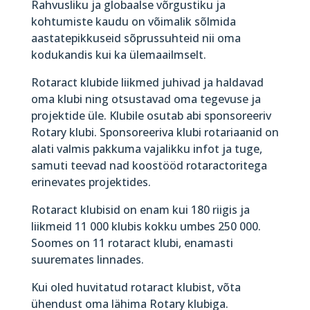
Rahvusliku ja globaalse võrgustiku ja
kohtumiste kaudu on võimalik sõlmida
aastatepikkuseid sõprussuhteid nii oma
kodukandis kui ka ülemaailmselt.
Rotaract klubide liikmed juhivad ja haldavad
oma klubi ning otsustavad oma tegevuse ja
projektide üle. Klubile osutab abi sponsoreeriv
Rotary klubi. Sponsoreeriva klubi rotariaanid on
alati valmis pakkuma vajalikku infot ja tuge,
samuti teevad nad koostööd rotaractoritega
erinevates projektides.
Rotaract klubisid on enam kui 180 riigis ja
liikmeid 11 000 klubis kokku umbes 250 000.
Soomes on 11 rotaract klubi, enamasti
suuremates linnades.
Kui oled huvitatud rotaract klubist, võta
ühendust oma lähima Rotary klubiga.