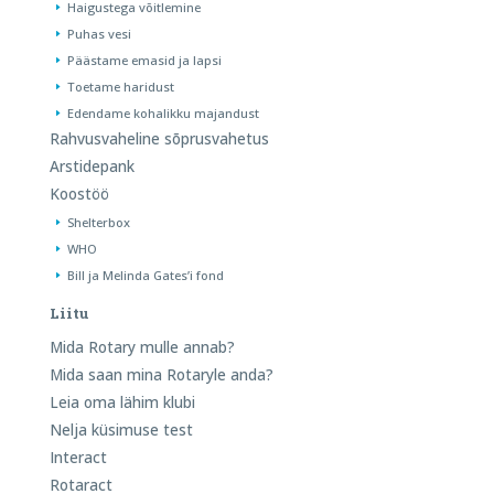
Haigustega võitlemine
Puhas vesi
Päästame emasid ja lapsi
Toetame haridust
Edendame kohalikku majandust
Rahvusvaheline sõprusvahetus
Arstidepank
Koostöö
Shelterbox
WHO
Bill ja Melinda Gates’i fond
Liitu
Mida Rotary mulle annab?
Mida saan mina Rotaryle anda?
Leia oma lähim klubi
Nelja küsimuse test
Interact
Rotaract