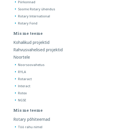
Piirkonnad
Soome Rotary ühendus
Rotary International
Rotary Fond
Mis me teeme
Kohalikud projektid
Rahvusvahelised projektid
Noortele
Noorsoovahetus
RYLA
Rotaract
Interact
Rotex
NGSE
Mis me teeme
Rotary põhiteemad
Töö rahu nimel