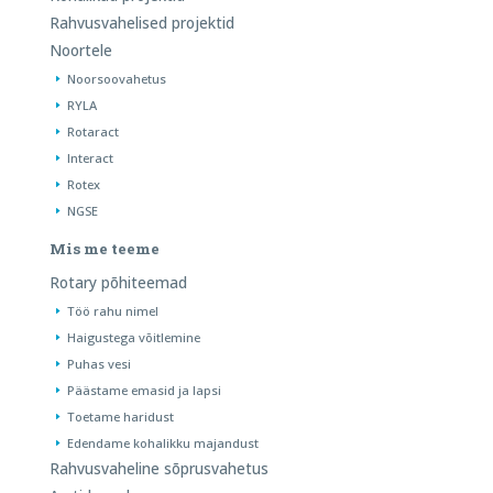
Rahvusvahelised projektid
Noortele
Noorsoovahetus
RYLA
Rotaract
Interact
Rotex
NGSE
Mis me teeme
Rotary põhiteemad
Töö rahu nimel
Haigustega võitlemine
Puhas vesi
Päästame emasid ja lapsi
Toetame haridust
Edendame kohalikku majandust
Rahvusvaheline sõprusvahetus