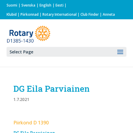
Suomi
Svenska
English
Eesti
Klubid
|
Piirkonnad
|
Rotary International
| Club Finder
| Anneta
Select Page
DG Eila Parviainen
1.7.2021
Piirkond D 1390
DG Eila Parviainen​