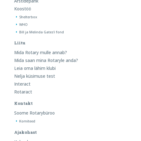
Arstidepank
Koostöö
Shelterbox
WHO
Bill ja Melinda Gates’i fond
Liitu
Mida Rotary mulle annab?
Mida saan mina Rotaryle anda?
Leia oma lähim klubi
Nelja küsimuse test
Interact
Rotaract
Kontakt
Soome Rotarybüroo
Komiteed
Ajakohast