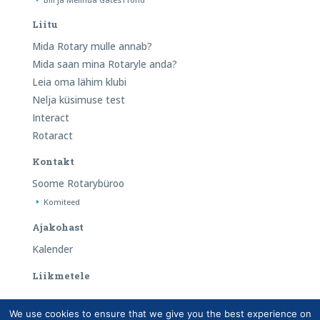
Liitu
Mida Rotary mulle annab?
Mida saan mina Rotaryle anda?
Leia oma lähim klubi
Nelja küsimuse test
Interact
Rotaract
Kontakt
Soome Rotarybüroo
Komiteed
Ajakohast
Kalender
Liikmetele
We use cookies to ensure that we give you the best experience on
Copyright © Suomen Rotarypalvelu ry 2026 |
Liikmete