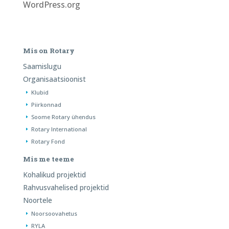
WordPress.org
Mis on Rotary
Saamislugu
Organisaatsioonist
Klubid
Piirkonnad
Soome Rotary ühendus
Rotary International
Rotary Fond
Mis me teeme
Kohalikud projektid
Rahvusvahelised projektid
Noortele
Noorsoovahetus
RYLA