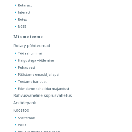
Rotaract
Interact
Rotex
NGSE
Mis me teeme
Rotary põhiteemad
Töö rahu nimel
Haigustega võitlemine
Puhas vesi
Päästame emasid ja lapsi
Toetame haridust
Edendame kohalikku majandust
Rahvusvaheline sõprusvahetus
Arstidepank
Koostöö
Shelterbox
WHO
Bill ja Melinda Gates’i fond