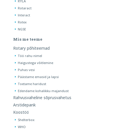
RYLA
Rotaract
Interact
Rotex
NGSE
Mis me teeme
Rotary põhiteemad
Töö rahu nimel
Haigustega võitlemine
Puhas vesi
Päästame emasid ja lapsi
Toetame haridust
Edendame kohalikku majandust
Rahvusvaheline sõprusvahetus
Arstidepank
Koostöö
Shelterbox
WHO