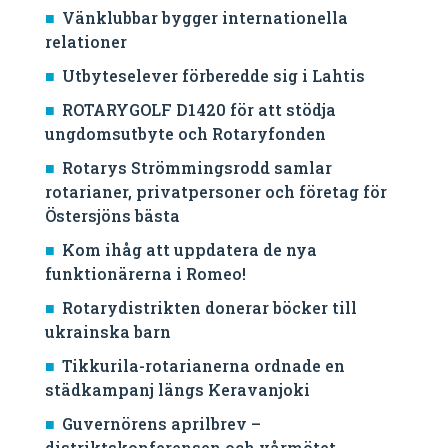
Vänklubbar bygger internationella
relationer
Utbyteselever förberedde sig i Lahtis
ROTARYGOLF D1420 för att stödja
ungdomsutbyte och Rotaryfonden
Rotarys Strömmingsrodd samlar
rotarianer, privatpersoner och företag för
Östersjöns bästa
Kom ihåg att uppdatera de nya
funktionärerna i Romeo!
Rotarydistrikten donerar böcker till
ukrainska barn
Tikkurila-rotarianerna ordnade en
städkampanj längs Keravanjoki
Guvernörens aprilbrev –
distriktskonferensen och vårmötet