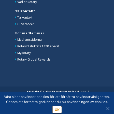
Vad är Rotary
Ta kontakt
Ta kontakt
Guvernören
För medlemmar
Medlemssidorna
Rotarydistriktets 1420 arkivet
MyRotary
Rotary Global Rewards
Copyright © Finlands Rotaryservice rf 2026 |
Våra sidor använder cookies för att förbättra användarvänligheten.
Medelemsdatabasens datasäkerhetsanvisning
|
Genom att fortsätta godkänner du nu användningen av cookies.
Behandlingen av personuppgifter inom rotaryverksamheten
OK