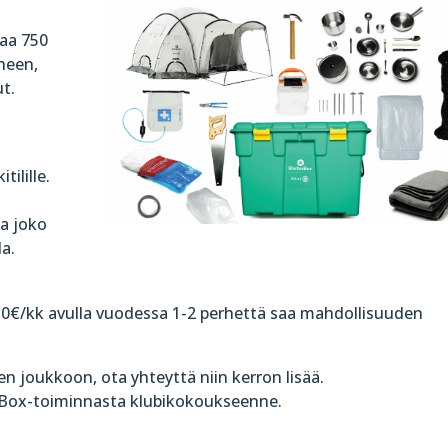
saa 750
rheen,
t.
ilille.
a joko
la.
 30€/kk avulla vuodessa 1-2 perhettä saa mahdollisuuden
een joukkoon, ota yhteyttä niin kerron lisää.
rBox-toiminnasta klubikokoukseenne.