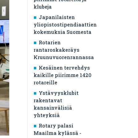
klubeja
Japanilaisten
yliopistostipendiaattien
kokemuksia Suomesta
Rotarien
rantaroskakeräys
Kruunuvuorenrannassa
Kesäinen tervehdys
kaikille piirimme 1420
rotareille
Ystävyysklubit
rakentavat
kansainvälisiä
yhteyksiä
Rotary palasi
Maailma kylässä -