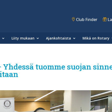
Club Finder
La
Liity mukaan
Ajankohtaista
Mikä on Rotary
– Yhdessä tuomme suojan sinne
vitaan