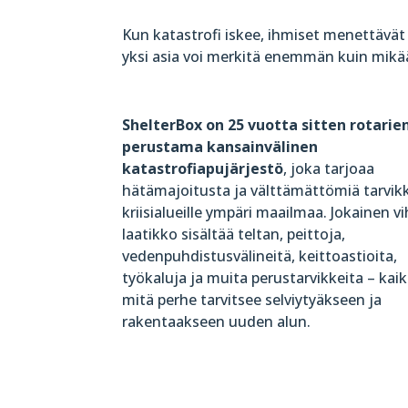
Kun katastrofi iskee, ihmiset menettävät
yksi asia voi merkitä enemmän kuin mikä
ShelterBox on 25 vuotta sitten rotarie
perustama kansainvälinen
katastrofiapujärjestö
, joka tarjoaa
hätämajoitusta ja välttämättömiä tarvik
kriisialueille ympäri maailmaa. Jokainen v
laatikko sisältää teltan, peittoja,
vedenpuhdistusvälineitä, keittoastioita,
työkaluja ja muita perustarvikkeita – kai
mitä perhe tarvitsee selviytyäkseen ja
rakentaakseen uuden alun.