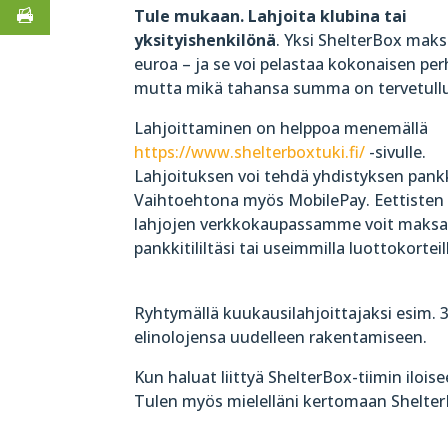
Tule mukaan. Lahjoita klubina tai
yksityishenkilönä
. Yksi ShelterBox mak
euroa – ja se voi pelastaa kokonaisen pe
mutta mikä tahansa summa on tervetullu
Lahjoittaminen on helppoa menemällä
https://www.shelterboxtuki.fi/
-sivulle.
Lahjoituksen voi tehdä yhdistyksen pankkit
Vaihtoehtona myös MobilePay. Eettisten
lahjojen verkkokaupassamme voit maksa
pankkitililtäsi tai useimmilla luottokorteil
Ryhtymällä kuukausilahjoittajaksi esim.
elinolojensa uudelleen rakentamiseen.
Kun haluat liittyä ShelterBox-tiimin ilois
Tulen myös mielelläni kertomaan Shelte