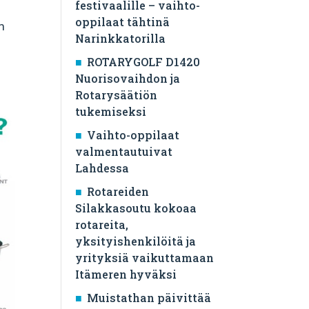
festivaalille – vaihto-
oppilaat tähtinä
n
Narinkkatorilla
ROTARYGOLF D1420
Nuorisovaihdon ja
Rotarysäätiön
tukemiseksi
Vaihto-oppilaat
valmentautuivat
Lahdessa
Rotareiden
Silakkasoutu kokoaa
rotareita,
yksityishenkilöitä ja
yrityksiä vaikuttamaan
Itämeren hyväksi
Muistathan päivittää