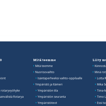
20
Mitä teemme
Liity 
Mitä teemme
Kiinnost
Nuorisovaihto
Minä rot
öörit
Isäntäperheeksi vaihto-oppilaalle
Lotta 
o
Ympäristö ja Itämeri
Mika S
 rotaryvyöhyke
Ympäristön tila
Tiina-
invälistä Rotarya
Ympäristön seuranta
Timo L
Ympäristöteot
Essi I