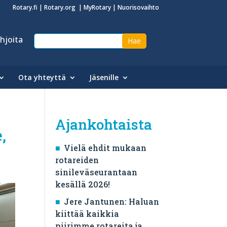
Rotary.fi
|
Rotary.org
|
MyRotary
|
Nuorisovaihto
hjoita
Ota yhteyttä
Jäsenille
Ajankohtaista
,
Vielä ehdit mukaan
rotareiden
sinileväseurantaan
kesällä 2026!
Jere Jantunen: Haluan
kiittää kaikkia
piirimme rotareita ja