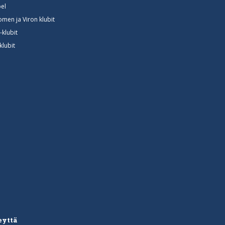
el
omen ja Viron klubit
-klubit
klubit
eyttä