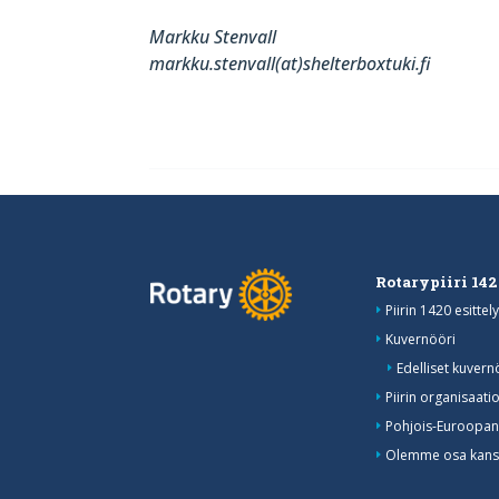
Markku Stenvall
markku.stenvall(at)shelterboxtuki.fi
Rotarypiiri 14
Piirin 1420 esittely
Kuvernööri
Edelliset kuvern
Piirin organisaati
Pohjois-Euroopan
Olemme osa kansa