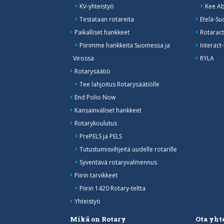
KV-yhteistyö
Kee Ab
Testataan rotareita
Etelä-Su
Paikalliset hankkeet
Rotaract
Piirimme hankkeita Suomessa ja
Interact-
Virossa
RYLA
Rotarysäätiö
Tee lahjoitus Rotarysäätiölle
End Polio Now
Kansainväliset hankkeet
Rotarykoulutus
PrePELS ja PELS
Tutustumisvihjeitä uudelle rotarille
Syventävä rotaryvalmennus
Piirin tarvikkeet
Piirin 1420 Rotary-teltta
Yhteistyö
Mikä on Rotary
Ota yht