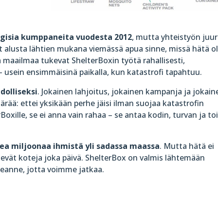
tegisia kumppaneita vuodesta 2012
, mutta yhteistyön juu
t alusta lähtien mukana viemässä apua sinne, missä hätä ol
a maailmaa tukevat ShelterBoxin työtä rahallisesti,
 usein ensimmäisinä paikalla, kun katastrofi tapahtuu.
dolliseksi
. Jokainen lahjoitus, jokainen kampanja ja jokain
ä: ettei yksikään perhe jäisi ilman suojaa katastrofin
rBoxille, se ei anna vain rahaa – se antaa kodin, turvan ja to
ea miljoonaa ihmistä yli sadassa maassa
. Mutta hätä ei
vievät koteja joka päivä. ShelterBox on valmis lähtemään
keanne, jotta voimme jatkaa.