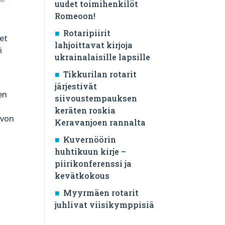
uudet toimihenkilöt
Romeoon!
Rotaripiirit
ret
lahjoittavat kirjoja
i
ukrainalaisille lapsille
Tikkurilan rotarit
järjestivät
en
siivoustempauksen
keräten roskia
ivon
Keravanjoen rannalta
Kuvernöörin
huhtikuun kirje –
piirikonferenssi ja
kevätkokous
Myyrmäen rotarit
juhlivat viisikymppisiä