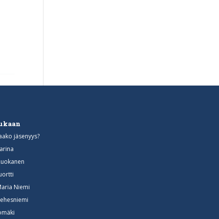
mukaan
aako jäsenyys?
arina
Ruokanen
uortti
Maria Niemi
ehesniemi
somäki