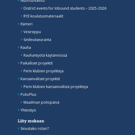
Nuorisovaihto
District events for Inbound students – 2025-2026
RYE koulutusmateriaalit
Itämeri
Vesireppu
Sinileväseuranta
Rauha
Rauhantyötä käytännössä
Paikalliset projektit
Piirin klubien projekteja
Kansainväliset projektit
Piirin klubien kansainvälisiä projekteja
PolioPlus
Maailman poliopäivä
Yhteistyö
Liity mukaan
Sinustako rotari?