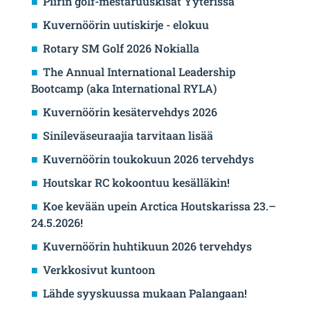
Piirin golf-mestaruuskisat Yyterissä
Kuvernöörin uutiskirje - elokuu
Rotary SM Golf 2026 Nokialla
The Annual International Leadership
Bootcamp (aka International RYLA)
Kuvernöörin kesätervehdys 2026
Sinileväseuraajia tarvitaan lisää
Kuvernöörin toukokuun 2026 tervehdys
Houtskar RC kokoontuu kesälläkin!
Koe kevään upein Arctica Houtskarissa 23.–
24.5.2026!
Kuvernöörin huhtikuun 2026 tervehdys
Verkkosivut kuntoon
Lähde syyskuussa mukaan Palangaan!