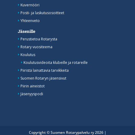
Kuvernööri
Posti- ja laskutusosoitteet
Yhteenveto
Jäsenille
Perustietoa Rotarysta
Rotary vuositeema
Koulutus
Koulutusvideoita klubeille ja rotareille
Piiristä lainattavia tarvikkeita
Suomen Rotaryn jäsensivut
Piirin aineistot
Jäsenyyspodi
Copyright © Suomen Rotarypalvelu ry 2026 |