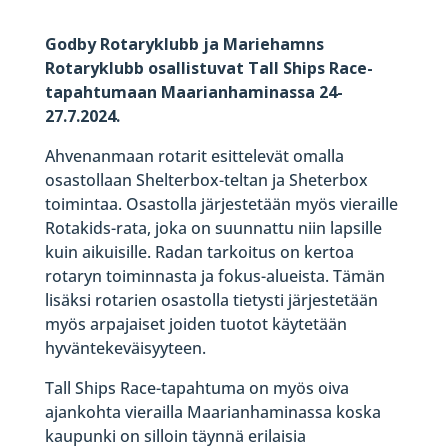
Godby Rotaryklubb ja Mariehamns
Rotaryklubb
osallistuvat Tall Ships Race-
tapahtumaan Maarianhaminassa 24-
27.7.2024.
Ahvenanmaan rotarit esittelevät omalla
osastollaan Shelterbox-teltan ja Sheterbox
toimintaa. Osastolla järjestetään myös vieraille
Rotakids-rata, joka on suunnattu niin lapsille
kuin aikuisille. Radan tarkoitus on kertoa
rotaryn toiminnasta ja fokus-alueista. Tämän
lisäksi rotarien osastolla tietysti järjestetään
myös arpajaiset joiden tuotot käytetään
hyväntekeväisyyteen.
Tall Ships Race-tapahtuma on myös oiva
ajankohta vierailla Maarianhaminassa koska
kaupunki on silloin täynnä erilaisia