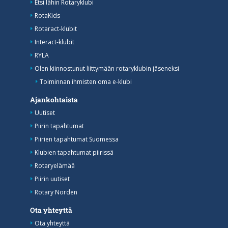
Etsi lähin Rotaryklubi
RotaKids
Rotaract-klubit
Interact-klubit
RYLA
Olen kiinnostunut liittymään rotaryklubin jäseneksi
Toiminnan ihmisten oma e-klubi
Ajankohtaista
Uutiset
Piirin tapahtumat
Piirien tapahtumat Suomessa
Klubien tapahtumat piirissä
Rotaryelämää
Piirin uutiset
Rotary Norden
Ota yhteyttä
Ota yhteyttä