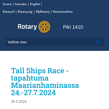
Suomi
Svenska
English
Rotary.fi
|
Rotary.org
|
MyRotary
|
Nuorisovaihto
Piiri 1410
Valitse sivu
Tall Ships Race -
tapahtuma
Maarianhaminassa
24.-27.7.2024
30.5.2024