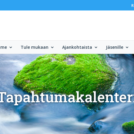
R
mme
Tule mukaan
Ajankohtaista
Jäsenille
Tapahtumakalenter