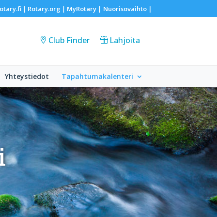
otary.fi
Rotary.org
MyRotary |
Nuorisovaihto
|
|
|
Club Finder
Lahjoita
Yhteystiedot
Tapahtumakalenteri
i