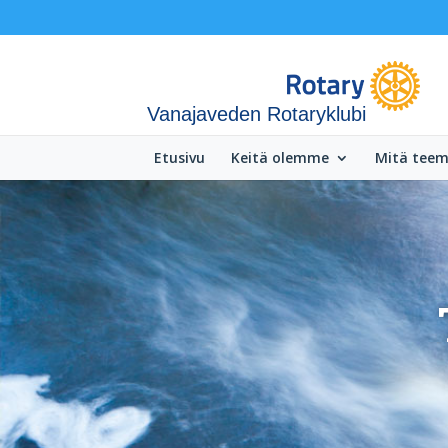
Vanajaveden Rotaryklubi
Etusivu
Keitä olemme
Mitä tee