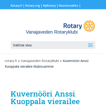
Rotary.fi
|
Rotary.org
|
MyRotary |
Nuorisovaihto
|
Vanajaveden Rotaryklubi
Valitse sivu
rotary.fi
»
Vanajaveden Rotaryklubi
» Kuvernööri Anssi
Kuoppala vierailee klubissamme
Kuvernööri Anssi
Kuoppala vierailee