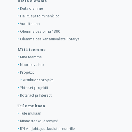
Keitä olemme
Keitä olemme
Hallitus ja toimihenkilöt
Vuositeema
Olemme osa piiriä 1390
Olemme osa kansainvälistä Rotarya
Mitä teemme
Mitä teemme
Nuorisovaihto
Projektit
Aistihuoneprojekti
Yhteiset projektit
Rotaract ja Interact
Tule mukaan
Tule mukaan
Kiinnostaako jäsenyys?
RYLA – Johtajuuskoulutus nuorille