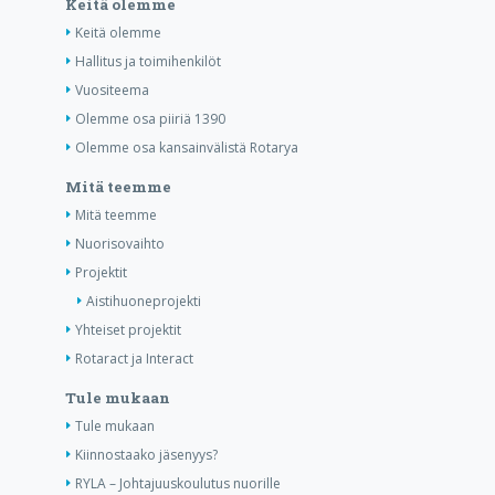
Keitä olemme
Keitä olemme
Hallitus ja toimihenkilöt
Vuositeema
Olemme osa piiriä 1390
Olemme osa kansainvälistä Rotarya
Mitä teemme
Mitä teemme
Nuorisovaihto
Projektit
Aistihuoneprojekti
Yhteiset projektit
Rotaract ja Interact
Tule mukaan
Tule mukaan
Kiinnostaako jäsenyys?
RYLA – Johtajuuskoulutus nuorille