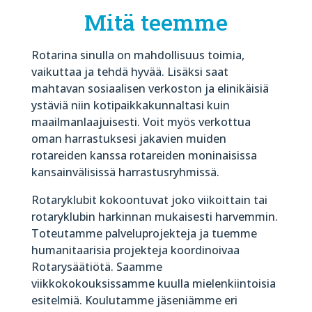
Mitä teemme
Rotarina sinulla on mahdollisuus toimia,
vaikuttaa ja tehdä hyvää. Lisäksi saat
mahtavan sosiaalisen verkoston ja elinikäisiä
ystäviä niin kotipaikkakunnaltasi kuin
maailmanlaajuisesti. Voit myös verkottua
oman harrastuksesi jakavien muiden
rotareiden kanssa rotareiden moninaisissa
kansainvälisissä harrastusryhmissä.
Rotaryklubit kokoontuvat joko viikoittain tai
rotaryklubin harkinnan mukaisesti harvemmin.
Toteutamme palveluprojekteja ja tuemme
humanitaarisia projekteja koordinoivaa
Rotarysäätiötä. Saamme
viikkokokouksissamme kuulla mielenkiintoisia
esitelmiä. Koulutamme jäseniämme eri