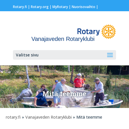
Rotary.fi
|
Rotary.org
|
MyRotary |
Nuorisovaihto
|
Vanajaveden Rotaryklubi
Valitse sivu
Mitä teemme
rotary.fi
»
Vanajaveden Rotaryklubi
» Mitä teemme