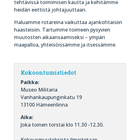
tehtävissä toimimisen kautta ja kehitämme
heidän eettistä johtajuuttaan.
Haluamme rotareina vaikuttaa ajankohtaisiin
haasteisiin. Tartumme toimeen pysyvien
muutosten aikaansaamiseksi – ympäri
maapalloa, yhteisöissämme ja itsessämme.
Kokoontumistiedot
Paikka:
Museo Militaria
Vanhankaupunginkatu 19
13100 Hämeenlinna
Aika:
Joka toinen torstai klo 11.30 -12.30.
Kokousmuutoksista ilmoitetaan