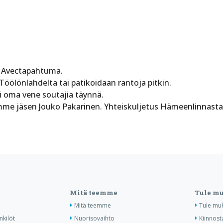
Avectapahtuma.
ölönlahdelta tai patikoidaan rantoja pitkin.
i oma vene soutajia täynnä.
ubimme jäsen Jouko Pakarinen. Yhteiskuljetus Hämeenlinna
Mitä teemme
Tule m
Mitä teemme
Tule mu
nkilöt
Nuorisovaihto
Kiinnost