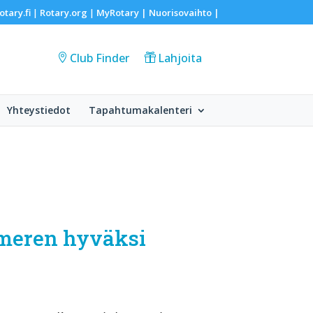
otary.fi
Rotary.org
MyRotary |
Nuorisovaihto
|
|
|
Club Finder
Lahjoita
Yhteystiedot
Tapahtumakalenteri
tämeren hyväksi