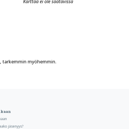
Karttaa ei ole saatavissa
sta, tarkemmin myöhemmin.
ukaan
kaan
aako jäsenyys?