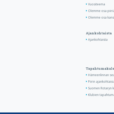
Vuositeema
Olemme osa piiri
Olemme osa kansa
Ajankohtaista
Ajankohtaista
Tapahtumakale
Hämeenlinnan seu
Piirin ajankohtais
Suomen Rotaryn ka
Klubien tapahtuma