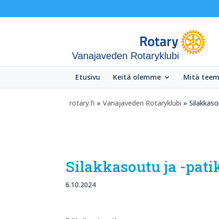
Vanajaveden Rotaryklubi
Etusivu
Keitä olemme
Mitä tee
rotary.fi
»
Vanajaveden Rotaryklubi
» Silakkaso
Silakkasoutu ja -pat
6.10.2024