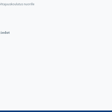
ohtajuuskoulutus nuorille
iedot