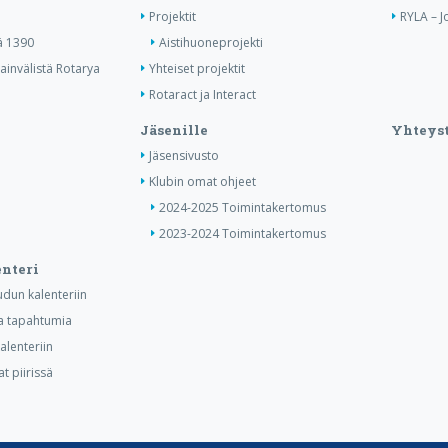
Projektit
RYLA – J
ä 1390
Aistihuoneprojekti
invälistä Rotarya
Yhteiset projektit
Rotaract ja Interact
Jäsenille
Yhteyst
Jäsensivusto
Klubin omat ohjeet
2024-2025 Toimintakertomus
2023-2024 Toimintakertomus
nteri
dun kalenteriin
ia tapahtumia
lenteriin
t piirissä