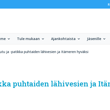
R
mme
Tule mukaan
Ajankohtaista
Jäsenille
utu ja -patikka puhtaiden lähivesien ja Itämeren hyväksi
ikka puhtaiden lähivesien ja I