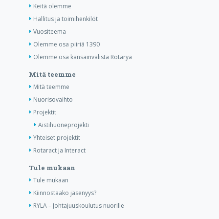
Keitä olemme
Hallitus ja toimihenkilöt
Vuositeema
Olemme osa piiriä 1390
Olemme osa kansainvälistä Rotarya
Mitä teemme
Mitä teemme
Nuorisovaihto
Projektit
Aistihuoneprojekti
Yhteiset projektit
Rotaract ja Interact
Tule mukaan
Tule mukaan
Kiinnostaako jäsenyys?
RYLA – Johtajuuskoulutus nuorille