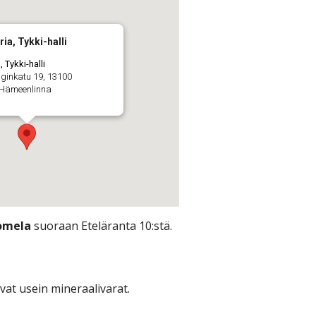
ia, Tykki-halli
 Tykki-halli
inkatu 19, 13100
 Hämeenlinna
omela
suoraan Eteläranta 10:stä.
ovat usein mineraalivarat.