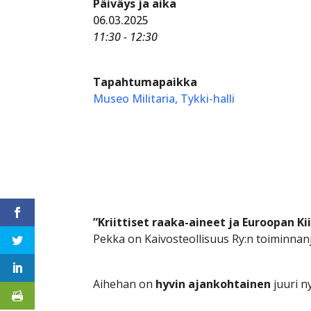
Päiväys ja aika
06.03.2025
11:30 - 12:30
Tapahtumapaikka
Museo Militaria, Tykki-halli
”Kriittiset raaka-aineet ja Euroopan Ki
Pekka on Kaivosteollisuus Ry:n toiminnanj
Aihehan on
hyvin ajankohtainen
juuri ny