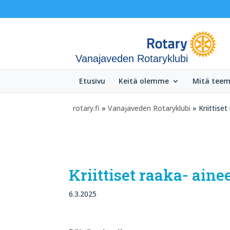
Vanajaveden Rotaryklubi
Etusivu
Keitä olemme
Mitä tee
rotary.fi
»
Vanajaveden Rotaryklubi
» Kriittiset
Kriittiset raaka- ain
6.3.2025