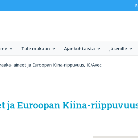
R
mme
Tule mukaan
Ajankohtaista
Jäsenille
 raaka- aineet ja Euroopan Kiina-riippuvuus, IC/Avec
eet ja Euroopan Kiina-riippuvuu