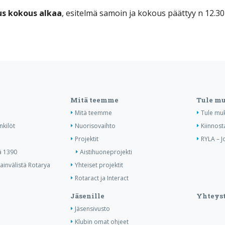
ous kokous alkaa
, esitelmä samoin ja kokous päättyy n 12.30
Mitä teemme
Tule m
Mitä teemme
Tule mu
nkilöt
Nuorisovaihto
Kiinnost
Projektit
RYLA – J
ä 1390
Aistihuoneprojekti
invälistä Rotarya
Yhteiset projektit
Rotaract ja Interact
Jäsenille
Yhteyst
Jäsensivusto
Klubin omat ohjeet