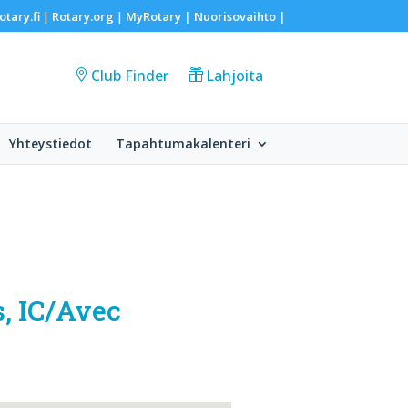
otary.fi
Rotary.org
MyRotary |
Nuorisovaihto
|
|
|
Club Finder
Lahjoita
Yhteystiedot
Tapahtumakalenteri
s, IC/Avec