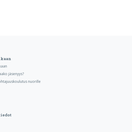
ukaan
kaan
aako jäsenyys?
ohtajuuskoulutus nuorille
iedot