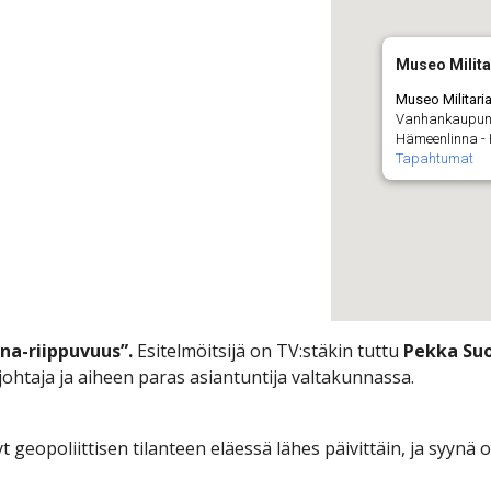
Museo Militar
Museo Militaria,
Vanhankaupung
Hämeenlinna -
Tapahtumat
ina-riippuvuus”.
Esitelmöitsijä on TV:stäkin tuttu
Pekka Su
ohtaja ja aiheen paras asiantuntija valtakunnassa.
t geopoliittisen tilanteen eläessä lähes päivittäin, ja syynä 