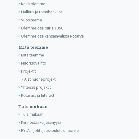
Keitä olemme
Hallitus ja toimihenkilöt
Vuositeema
Olemme osa piiriä 1390
Olemme osa kansainvälistä Rotarya
Mitä teemme
Mitä teemme
Nuorisovaihto
Projektit
Aistihuoneprojekti
Yhteiset projektit
Rotaract ja Interact
Tule mukaan
Tule mukaan
Kiinnostaako jäsenyys?
RYLA – Johtajuuskoulutus nuorille