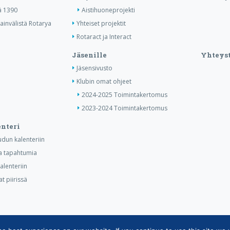
ä 1390
Aistihuoneprojekti
invälistä Rotarya
Yhteiset projektit
Rotaract ja Interact
Jäsenille
Yhteyst
Jäsensivusto
Klubin omat ohjeet
2024-2025 Toimintakertomus
2023-2024 Toimintakertomus
nteri
dun kalenteriin
ia tapahtumia
lenteriin
t piirissä