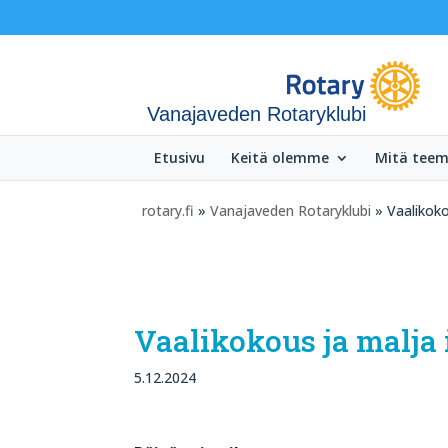
Vanajaveden Rotaryklubi
Etusivu
Keitä olemme
Mitä tee
rotary.fi
»
Vanajaveden Rotaryklubi
» Vaalikoko
Vaalikokous ja malja 
5.12.2024