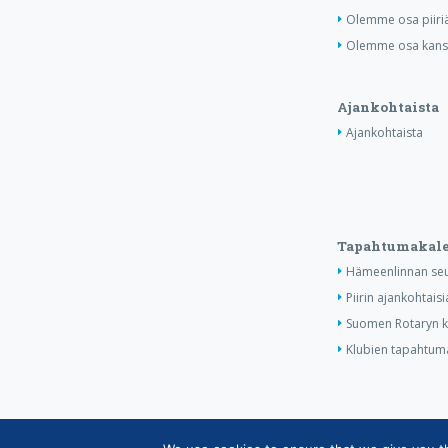
Olemme osa piiri
Olemme osa kansa
Ajankohtaista
Ajankohtaista
Tapahtumakale
Hämeenlinnan seu
Piirin ajankohtais
Suomen Rotaryn ka
Klubien tapahtuma