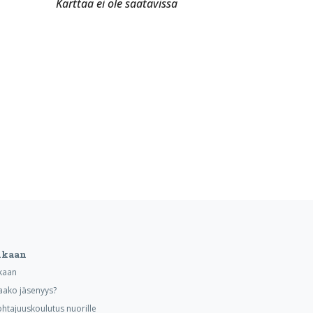
Karttaa ei ole saatavissa
ukaan
kaan
aako jäsenyys?
ohtajuuskoulutus nuorille