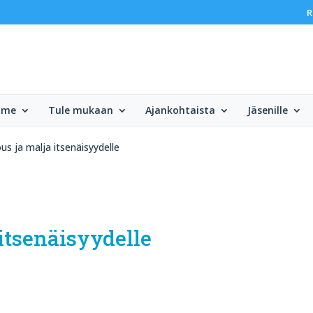
R
mme
Tule mukaan
Ajankohtaista
Jäsenille
us ja malja itsenäisyydelle
itsenäisyydelle