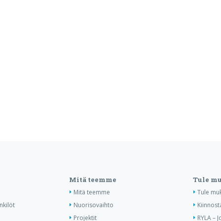
Mitä teemme
Tule m
Mitä teemme
Tule mu
nkilöt
Nuorisovaihto
Kiinnost
Projektit
RYLA – J