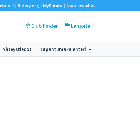
otary.fi
Rotary.org
MyRotary |
Nuorisovaihto
|
|
|
Club Finder
Lahjoita
Yhteystiedot
Tapahtumakalenteri