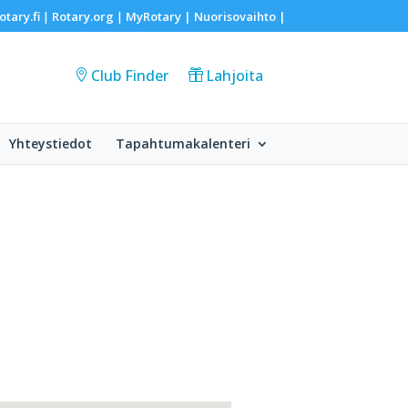
otary.fi
Rotary.org
MyRotary |
Nuorisovaihto
|
|
|
Club Finder
Lahjoita
Yhteystiedot
Tapahtumakalenteri