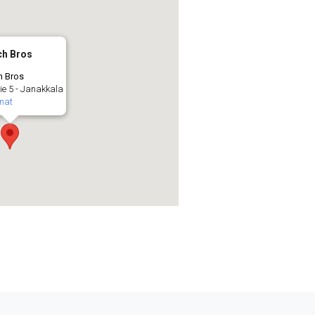
ch Bros
h Bros
ie 5 - Janakkala
mat