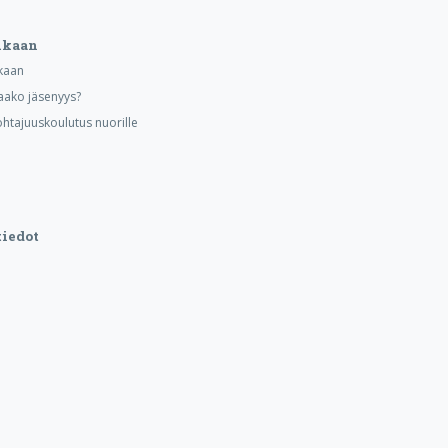
ukaan
kaan
aako jäsenyys?
ohtajuuskoulutus nuorille
iedot