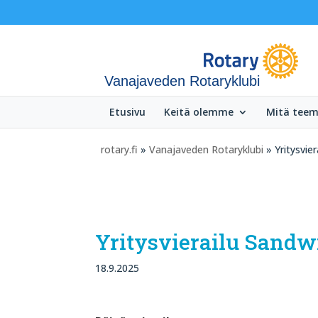
Vanajaveden Rotaryklubi
Etusivu
Keitä olemme
Mitä tee
rotary.fi
»
Vanajaveden Rotaryklubi
» Yritysvie
Yritysvierailu Sandw
18.9.2025