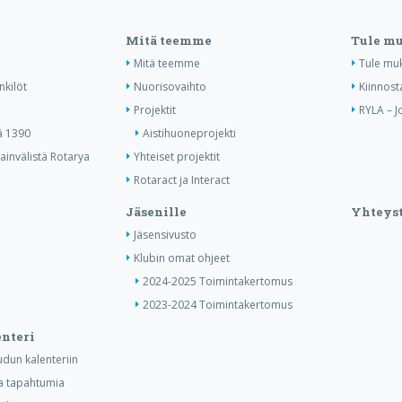
Mitä teemme
Tule m
Mitä teemme
Tule mu
nkilöt
Nuorisovaihto
Kiinnost
Projektit
RYLA – J
ä 1390
Aistihuoneprojekti
invälistä Rotarya
Yhteiset projektit
Rotaract ja Interact
Jäsenille
Yhteyst
Jäsensivusto
Klubin omat ohjeet
2024-2025 Toimintakertomus
2023-2024 Toimintakertomus
nteri
dun kalenteriin
ia tapahtumia