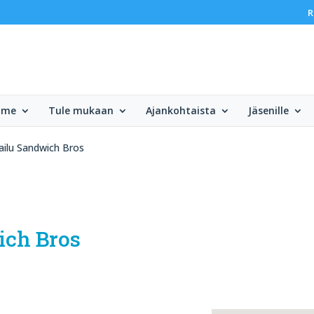
R
mme
Tule mukaan
Ajankohtaista
Jäsenille
railu Sandwich Bros
ich Bros