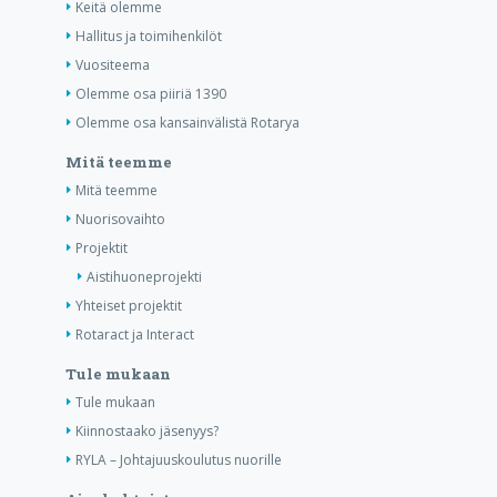
Keitä olemme
Hallitus ja toimihenkilöt
Vuositeema
Olemme osa piiriä 1390
Olemme osa kansainvälistä Rotarya
Mitä teemme
Mitä teemme
Nuorisovaihto
Projektit
Aistihuoneprojekti
Yhteiset projektit
Rotaract ja Interact
Tule mukaan
Tule mukaan
Kiinnostaako jäsenyys?
RYLA – Johtajuuskoulutus nuorille