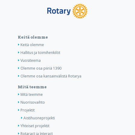
Keitä olemme
Keitä olemme
Hallitus ja toimihenkilöt
Vuositeema
Olemme osa piiriä 1390
Olemme osa kansainvälistä Rotarya
Mitä teemme
Mitä teemme
Nuorisovaihto
Projektit
Aistihuoneprojekti
Yhteiset projektit
Rotaract ja Interact