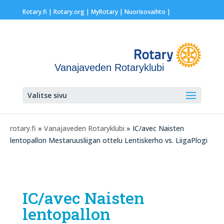
Rotary.fi
|
Rotary.org
|
MyRotary |
Nuorisovaihto
|
Vanajaveden Rotaryklubi
Valitse sivu
rotary.fi
»
Vanajaveden Rotaryklubi
» IC/avec Naisten
lentopallon Mestaruusliigan ottelu Lentiskerho vs. LiigaPlogi
IC/avec Naisten
lentopallon