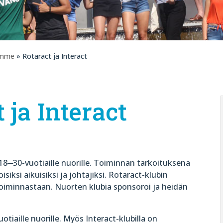
emme
» Rotaract ja Interact
 ja Interact
8─30-vuotiaille nuorille. Toiminnan tarkoituksena
iksi aikuisiksi ja johtajiksi. Rotaract-klubin
 toiminnastaan. Nuorten klubia sponsoroi ja heidän
tiaille nuorille. Myös Interact-klubilla on