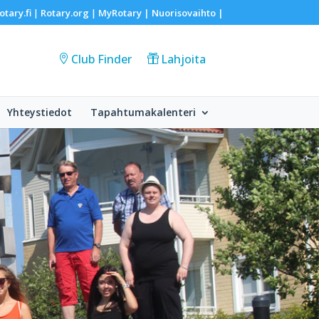
otary.fi
Rotary.org
MyRotary |
Nuorisovaihto
|
|
|
Club Finder
Lahjoita
Yhteystiedot
Tapahtumakalenteri