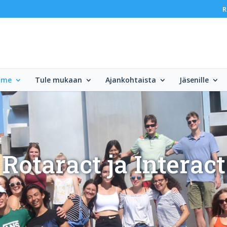
R
mme
Tule mukaan
Ajankohtaista
Jäsenille
Rotaract ja Interact