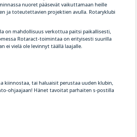
iminnassa nuoret pääsevät vaikuttamaan heille
jen ja toteutettavien projektien avulla. Rotaryklubi
la on mahdollisuus verkottua paitsi paikallisesti,
omessa Rotaract-toimintaa on erityisesti suurilla
 ei vielä ole levinnyt täällä laajalle.
sa kiinnostaa, tai haluaisit perustaa uuden klubin,
to-ohjaajaan! Hänet tavoitat parhaiten s-postilla