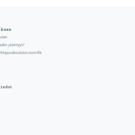
ukaan
kaan
aako jäsenyys?
ohtajuuskoulutus nuorille
iedot