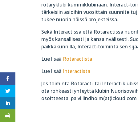
rotaryklubi kummiklubinaan. Interact-to
tärkeisiin asioihin vuosittain suunniteltu
tukee nuoria näissä projekteissa.
Sekä Interactissa että Rotaractissa nuoril
myös kansallisesti ja kansainvälisesti. Su
paikkakunnilla, Interact-toiminta sen sijaan
Lue lisää
Rotaractista
Lue lisää
Interactista
Jos toiminta Rotaract- tai Interact-klubis
ota rohkeasti yhteyttä klubin Nuorisovaih
osoitteesta: paivi.lindholm(at)icloud.com