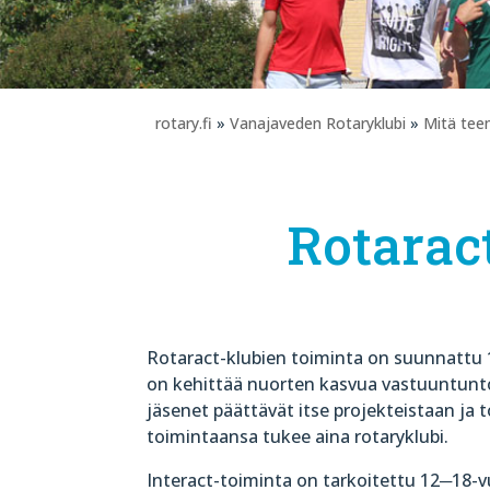
rotary.fi
»
Vanajaveden Rotaryklubi
»
Mitä te
Rotaract
Rotaract-klubien toiminta on suunnattu 1
on kehittää nuorten kasvua vastuuntuntois
jäsenet päättävät itse projekteistaan ja
toimintaansa tukee aina rotaryklubi.
Interact-toiminta on tarkoitettu 12─18-vuo