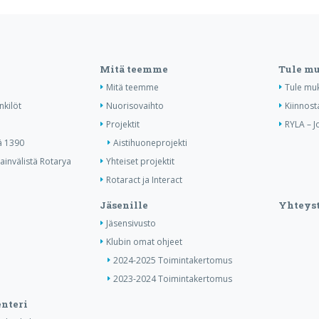
Mitä teemme
Tule m
Mitä teemme
Tule mu
nkilöt
Nuorisovaihto
Kiinnost
Projektit
RYLA – J
ä 1390
Aistihuoneprojekti
invälistä Rotarya
Yhteiset projektit
Rotaract ja Interact
Jäsenille
Yhteyst
Jäsensivusto
Klubin omat ohjeet
2024-2025 Toimintakertomus
2023-2024 Toimintakertomus
nteri