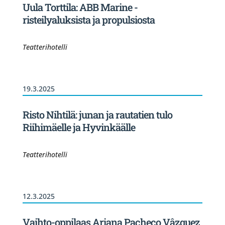
Uula Torttila: ABB Marine -
risteilyaluksista ja propulsiosta
Teatterihotelli
19.3.2025
Risto Nihtilä: junan ja rautatien tulo
Riihimäelle ja Hyvinkäälle
Teatterihotelli
12.3.2025
Vaihto-oppilaas Ariana Pacheco Vâzquez