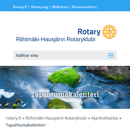
Rotary.fi
|
Rotary.org
|
MyRotary |
Nuorisovaihto
|
Riihimäki-Hausjärvi Rotaryklubi
Valitse sivu
Tapahtumakalenteri
rotary.fi
»
Riihimäki-Hausjärvi Rotaryklubi
»
Ajankohtaista
»
Tapahtumakalenteri