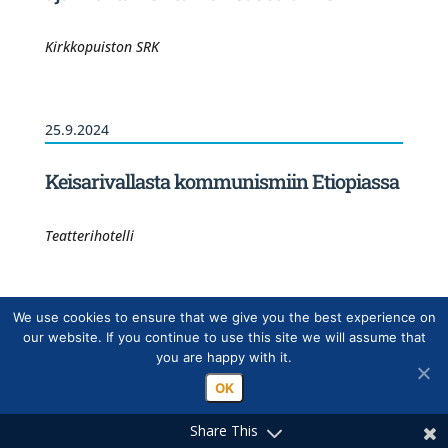
Kirkkopuiston SRK
25.9.2024
Keisarivallasta kommunismiin Etiopiassa
Teatterihotelli
We use cookies to ensure that we give you the best experience on
18.9.2024
our website. If you continue to use this site we will assume that
you are happy with it.
Marko Paavilainen, historoitsija: "Matti
OK
Virkkunen: Suomalaisen elämänmuodon
puollustaja"
Share This