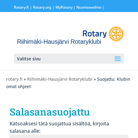
Rotary.fi
|
Rotary.org
|
MyRotary |
Nuorisovaihto
|
Riihimäki-Hausjärvi Rotaryklubi
Valitse sivu
rotary.fi
»
Riihimäki-Hausjärvi Rotaryklubi
» Suojattu: Klubin
omat ohjeet
Salasanasuojattu
Katsoaksesi tätä suojattua sisältöä, kirjoita
salasana alle: