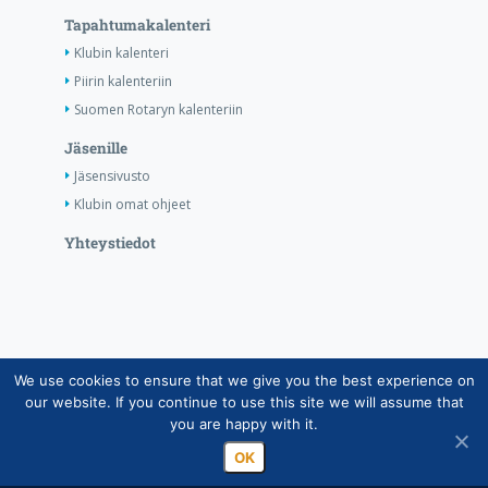
Tapahtumakalenteri
Klubin kalenteri
Piirin kalenteriin
Suomen Rotaryn kalenteriin
Jäsenille
Jäsensivusto
Klubin omat ohjeet
Yhteystiedot
We use cookies to ensure that we give you the best experience on
Copyright © Suomen Rotarypalvelu ry 2026 |
our website. If you continue to use this site we will assume that
Jäsentietojärjestelmän tietosuojaseloste
|
Henkilötietojen
you are happy with it.
käsittely Rotarytoiminnassa
OK