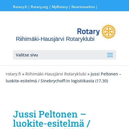
Rotary.fi
|
Rotary.org
|
MyRotary |
Nuorisovaihto
|
Riihimäki-Hausjärvi Rotaryklubi
Valitse sivu
rotary.fi
»
Riihimäki-Hausjärvi Rotaryklubi
» Jussi Peltonen –
luokite-esitelmä / Sinebrychoff:in logistiikasta (17.30)
Jussi Peltonen –
luokite-esitelmä /