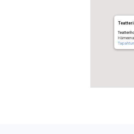
Teatteri
Teatteriho
Hämeenauk
Tapahtu