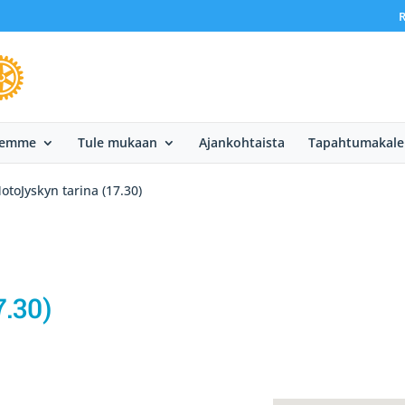
R
eemme
Tule mukaan
Ajankohtaista
Tapahtumakale
otoJyskyn tarina (17.30)
.30)