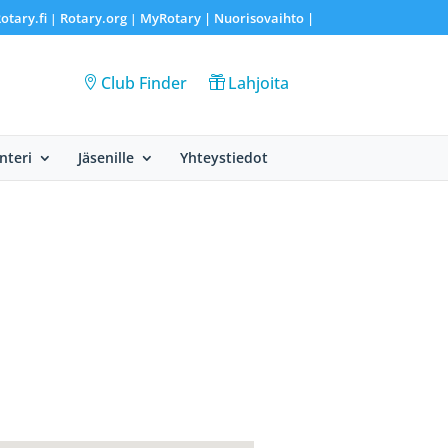
otary.fi
Rotary.org
MyRotary |
Nuorisovaihto
|
|
|
Club Finder
Lahjoita
nteri
Jäsenille
Yhteystiedot