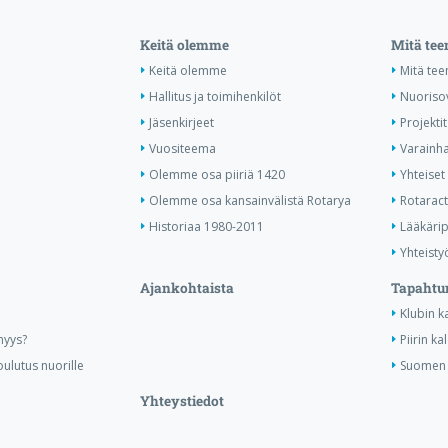
Keitä olemme
Mitä te
Keitä olemme
Mitä te
Hallitus ja toimihenkilöt
Nuoriso
Jäsenkirjeet
Projektit
Vuositeema
Varainha
Olemme osa piiriä 1420
Yhteiset 
Olemme osa kansainvälistä Rotarya
Rotaract 
Historiaa 1980-2011
Lääkärip
Yhteisty
Ajankohtaista
Tapahtu
Klubin k
nyys?
Piirin ka
ulutus nuorille
Suomen R
Yhteystiedot