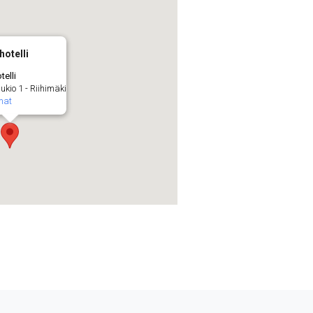
hotelli
telli
io 1 - Riihimäki
mat