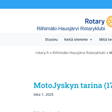
Riihimäki-Hausjärvi Rotaryklubi
Etusivu
Keitä olemme
Mitä t
rotary.fi
»
Riihimäki-Hausjärvi Rotaryklubi
» M
MotoJyskyn tarina (17
loka 1, 2025