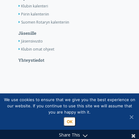
Klubin kalenteri
Piirin kalenteriin
Suomen Rotaryn kalenteriin
Jäsenille
Jäsensivusto
Klubin omat ohjeet
Yhteystiedot
We use cookies to ensure that we give you the best experience on
Copyright © Suomen Rotarypalvelu ry 2026 |
our website. If you continue to use this site we will assume that
Jäsentietojärjestelmän tietosuojaseloste
|
Henkilötietojen
you are happy with it.
käsittely Rotarytoiminnassa
OK
Share This