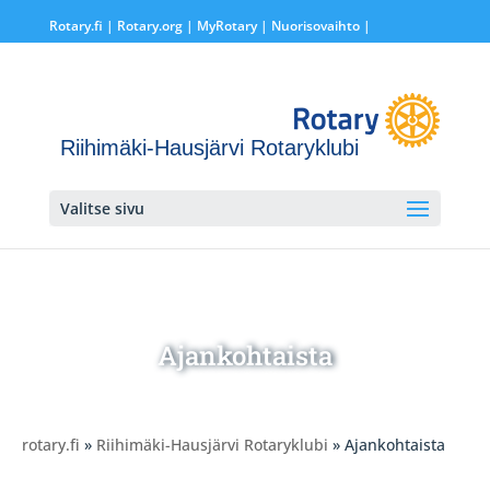
Rotary.fi
|
Rotary.org
|
MyRotary |
Nuorisovaihto
|
Riihimäki-Hausjärvi Rotaryklubi
Valitse sivu
Ajankohtaista
rotary.fi
»
Riihimäki-Hausjärvi Rotaryklubi
» Ajankohtaista