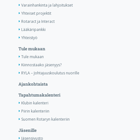
Varainhankinta ja lahjoitukset
Yhteiset projektit
Rotaract ja Interact
Lääkäripankki
Yhteistyö
Tule mukaan
Tule mukaan
Kiinnostaako jäsenyys?
RYLA – Johtajuuskoulutus nuorille
Ajankohtaista
Tapahtumakalenteri
Klubin kalenteri
Piirin kalenteriin
Suomen Rotaryn kalenteriin
Jäsenille
Jäsensivusto