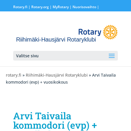
Rotary.fi
|
Rotary.org
|
MyRotary |
Nuorisovaihto
|
Riihimäki-Hausjärvi Rotaryklubi
Valitse sivu
rotary.fi
»
Riihimäki-Hausjärvi Rotaryklubi
» Arvi Taivaila
kommodori (evp) + vuosikokous
Arvi Taivaila
kommodori (evp) +