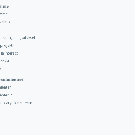
emme
emme
vaihto
nkinta ja lahjoitukset
projektit
ja Interact
ankki
ö
makalenteri
alenteri
lenteriin
otaryn kalenteriin