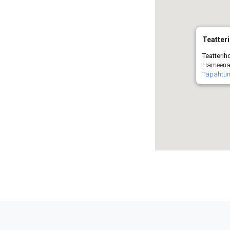
Teatteri
Teatteriho
Hämeenauk
Tapahtu