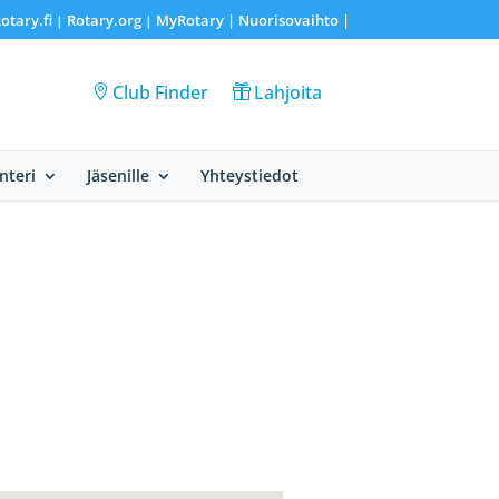
otary.fi
Rotary.org
MyRotary |
Nuorisovaihto
|
|
|
Club Finder
Lahjoita
nteri
Jäsenille
Yhteystiedot