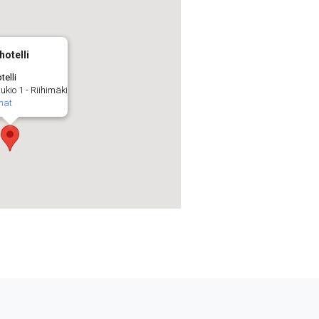
hotelli
telli
io 1 - Riihimäki
mat