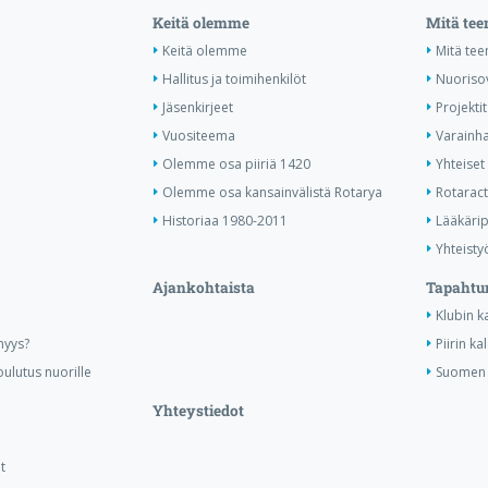
Keitä olemme
Mitä te
Keitä olemme
Mitä te
Hallitus ja toimihenkilöt
Nuoriso
Jäsenkirjeet
Projektit
Vuositeema
Varainha
Olemme osa piiriä 1420
Yhteiset 
Olemme osa kansainvälistä Rotarya
Rotaract 
Historiaa 1980-2011
Lääkärip
Yhteisty
Ajankohtaista
Tapahtu
Klubin k
nyys?
Piirin ka
ulutus nuorille
Suomen R
Yhteystiedot
t