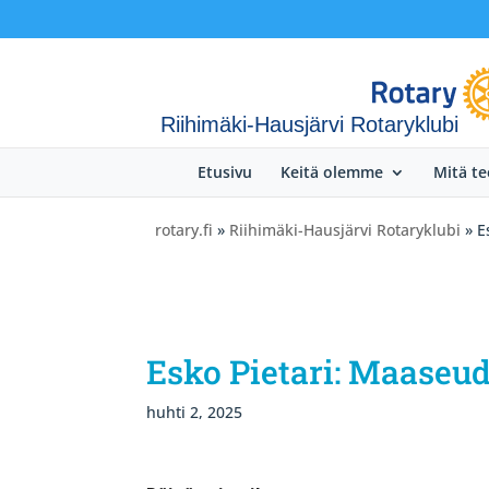
Riihimäki-Hausjärvi Rotaryklubi
Etusivu
Keitä olemme
Mitä t
rotary.fi
»
Riihimäki-Hausjärvi Rotaryklubi
» E
Esko Pietari: Maaseu
huhti 2, 2025