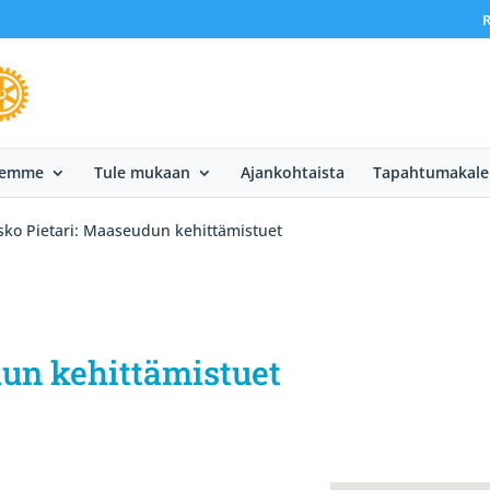
R
eemme
Tule mukaan
Ajankohtaista
Tapahtumakale
sko Pietari: Maaseudun kehittämistuet
dun kehittämistuet