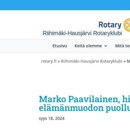
Riihimäki-Hausjärvi Rotaryklubi
Etusivu
Keitä olemme
Mitä t
rotary.fi
»
Riihimäki-Hausjärvi Rotaryklubi
» M
Marko Paavilainen, hi
elämänmuodon puollu
syys 18, 2024