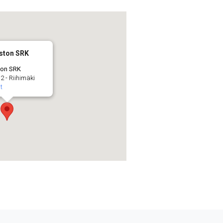
iston SRK
ton SRK
2 - Riihimäki
t