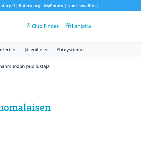
otary.fi
Rotary.org
MyRotary |
Nuorisovaihto
|
|
|
Club Finder
Lahjoita
nteri
Jäsenille
Yhteystiedot
lämänmuodon puollustaja”
 Suomalaisen