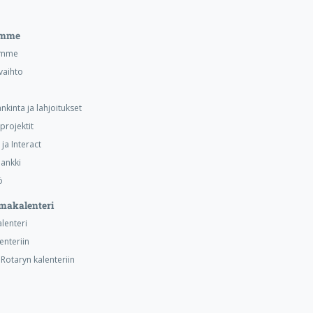
emme
emme
vaihto
nkinta ja lahjoitukset
projektit
ja Interact
ankki
ö
makalenteri
alenteri
lenteriin
otaryn kalenteriin