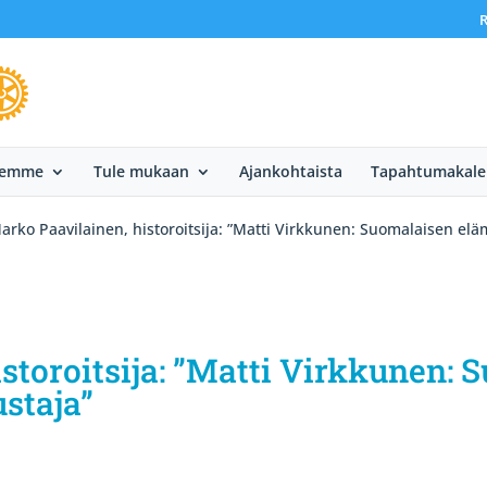
R
eemme
Tule mukaan
Ajankohtaista
Tapahtumakale
arko Paavilainen, historoitsija: ”Matti Virkkunen: Suomalaisen e
storoitsija: ”Matti Virkkunen:
staja”