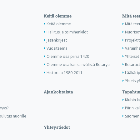
Keitä olemme
Mitä te
Keitä olemme
Mitä te
Hallitus ja toimihenkilöt
Nuoriso
Jäsenkirjeet
Projektit
Vuositeema
Varainha
Olemme osa piiriä 1420
Yhteiset 
Olemme osa kansainvälistä Rotarya
Rotaract 
Historiaa 1980-2011
Lääkärip
Yhteisty
Ajankohtaista
Tapahtu
Klubin k
nyys?
Piirin ka
ulutus nuorille
Suomen R
Yhteystiedot