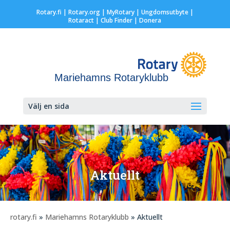
Rotary.fi
|
Rotary.org
|
MyRotary |
Ungdomsutbyte
|
Rotaract
| Club Finder
| Donera
Mariehamns Rotaryklubb
Välj en sida
Aktuellt
rotary.fi
»
Mariehamns Rotaryklubb
» Aktuellt