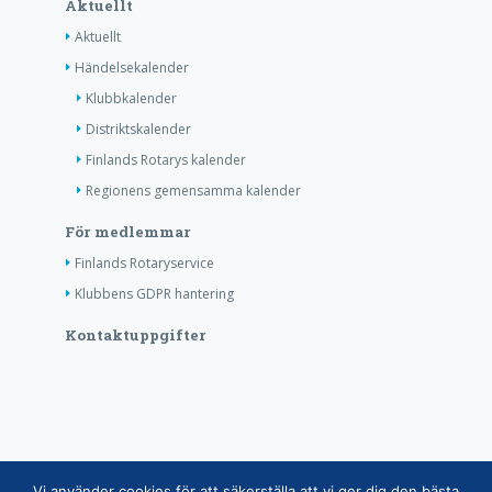
Aktuellt
Aktuellt
Händelsekalender
Klubbkalender
Distriktskalender
Finlands Rotarys kalender
Regionens gemensamma kalender
För medlemmar
Finlands Rotaryservice
Klubbens GDPR hantering
Kontaktuppgifter
Copyright © Finlands Rotaryservice rf 2026 |
Vi använder cookies för att säkerställa att vi ger dig den bästa