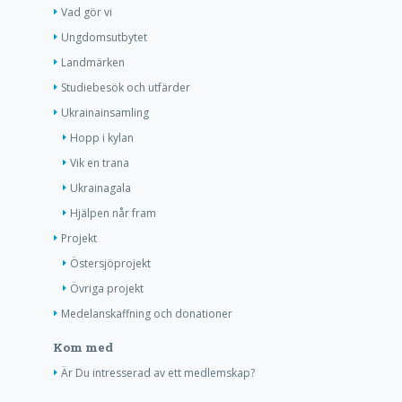
Vad gör vi
Ungdomsutbytet
Landmärken
Studiebesök och utfärder
Ukrainainsamling
Hopp i kylan
Vik en trana
Ukrainagala
Hjälpen når fram
Projekt
Östersjöprojekt
Övriga projekt
Medelanskaffning och donationer
Kom med
Är Du intresserad av ett medlemskap?