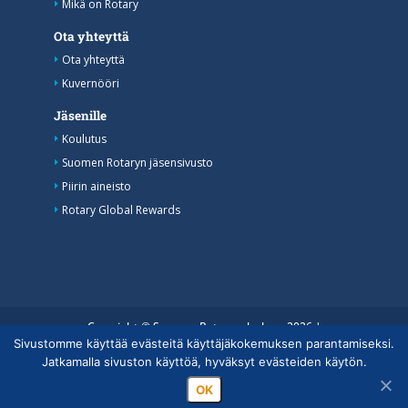
Mikä on Rotary
Ota yhteyttä
Ota yhteyttä
Kuvernööri
Jäsenille
Koulutus
Suomen Rotaryn jäsensivusto
Piirin aineisto
Rotary Global Rewards
Copyright © Suomen Rotarypalvelu ry 2026 |
Sivustomme käyttää evästeitä käyttäjäkokemuksen parantamiseksi.
Jäsentietojärjestelmän tietosuojaseloste
|
Henkilötietojen
Jatkamalla sivuston käyttöä, hyväksyt evästeiden käytön.
käsittely Rotarytoiminnassa
OK