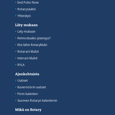
End Polio Now
Rotarysäätiö
Yhteistyö
Liity mukaan
Liity mukaan
Kiinnostaako jäsenyys?
Etsi lähin Rotaryklubi
Rotaract-klubit
Interact-klubit
RYLA
Ajankohtaista
Uutiset
Kuvernöörin uutiset
Piirin kalenteri
Suomen Rotaryn kalenteriin
Mikä on Rotary