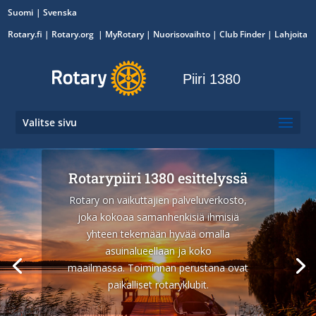
Suomi
Svenska
Rotary.fi
|
Rotary.org
|
MyRotary
|
Nuorisovaihto
| Club Finder
| Lahjoita
Piiri 1380
Valitse sivu
Rotarypiiri 1380 esittelyssä
Rotary on vaikuttajien palveluverkosto,
joka kokoaa samanhenkisiä ihmisiä
yhteen tekemään hyvää omalla
asuinalueellaan ja koko
maailmassa. Toiminnan perustana ovat
paikalliset rotaryklubit.