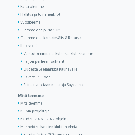
Keitä olemme
Hallitus ja toimihenkilöt
Vuositeema
Olemme osa piiriä 1385
Olemme osa kansainvälistä Rotarya
Ilo esitellä
Vaihtotoiminnan alkuhetkiä klubissamme
Peljon perheen vaihtarit
Uudesta Seelannista Kauhavalle
Rakastuin Rioon
Seitsenvuotiaan muistoja Sayakasta
Mitä teemme
Mitä teemme
Klubin projekteja
Kauden 2026 – 2027 ohjelma
Menneiden kausien klubiohjelmia
Kauden 2025 -2026 viikko-ohjelma