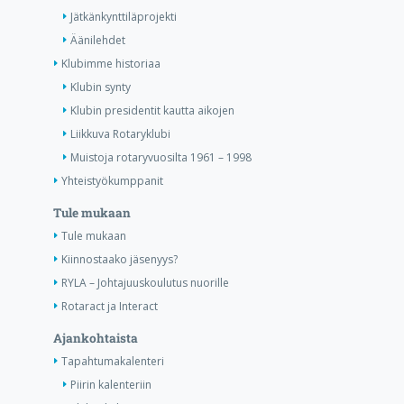
Jätkänkynttiläprojekti
Äänilehdet
Klubimme historiaa
Klubin synty
Klubin presidentit kautta aikojen
Liikkuva Rotaryklubi
Muistoja rotaryvuosilta 1961 – 1998
Yhteistyökumppanit
Tule mukaan
Tule mukaan
Kiinnostaako jäsenyys?
RYLA – Johtajuuskoulutus nuorille
Rotaract ja Interact
Ajankohtaista
Tapahtumakalenteri
Piirin kalenteriin