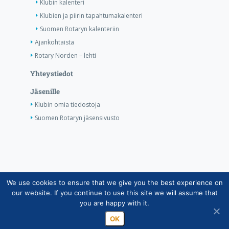
Klubin kalenteri
Klubien ja piirin tapahtumakalenteri
Suomen Rotaryn kalenteriin
Ajankohtaista
Rotary Norden – lehti
Yhteystiedot
Jäsenille
Klubin omia tiedostoja
Suomen Rotaryn jäsensivusto
We use cookies to ensure that we give you the best experience on
Copyright © Suomen Rotarypalvelu ry 2026 |
our website. If you continue to use this site we will assume that
Jäsentietojärjestelmän tietosuojaseloste
|
Henkilötietojen
you are happy with it.
käsittely Rotarytoiminnassa
OK