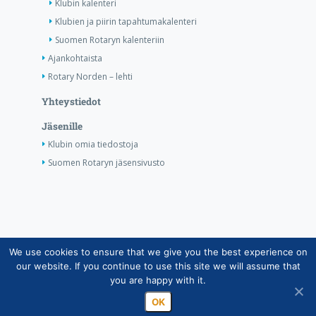
Klubin kalenteri
Klubien ja piirin tapahtumakalenteri
Suomen Rotaryn kalenteriin
Ajankohtaista
Rotary Norden – lehti
Yhteystiedot
Jäsenille
Klubin omia tiedostoja
Suomen Rotaryn jäsensivusto
We use cookies to ensure that we give you the best experience on
Copyright © Suomen Rotarypalvelu ry 2026 |
our website. If you continue to use this site we will assume that
Jäsentietojärjestelmän tietosuojaseloste
|
Henkilötietojen
you are happy with it.
käsittely Rotarytoiminnassa
OK