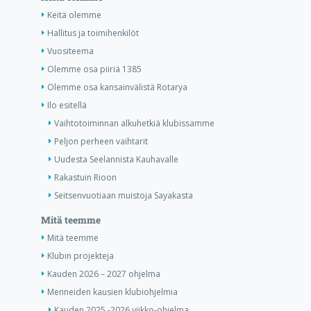
Keitä olemme
Hallitus ja toimihenkilöt
Vuositeema
Olemme osa piiriä 1385
Olemme osa kansainvälistä Rotarya
Ilo esitellä
Vaihtotoiminnan alkuhetkiä klubissamme
Peljon perheen vaihtarit
Uudesta Seelannista Kauhavalle
Rakastuin Rioon
Seitsenvuotiaan muistoja Sayakasta
Mitä teemme
Mitä teemme
Klubin projekteja
Kauden 2026 – 2027 ohjelma
Menneiden kausien klubiohjelmia
Kauden 2025 -2026 viikko-ohjelma