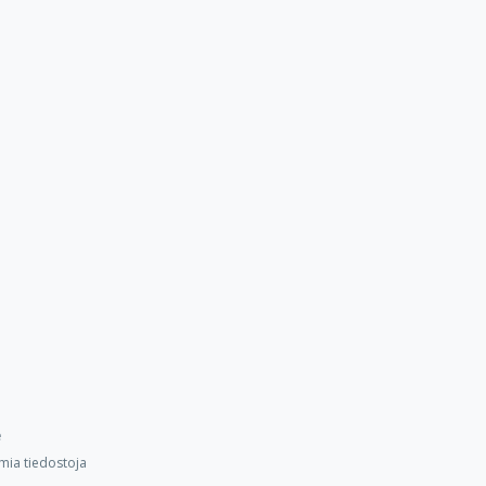
e
mia tiedostoja