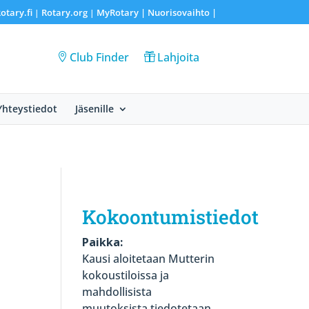
otary.fi
Rotary.org
MyRotary |
Nuorisovaihto
|
|
|
Club Finder
Lahjoita
Yhteystiedot
Jäsenille
Kokoontumistiedot
Paikka:
Kausi aloitetaan Mutterin
kokoustiloissa ja
mahdollisista
muutoksista tiedotetaan