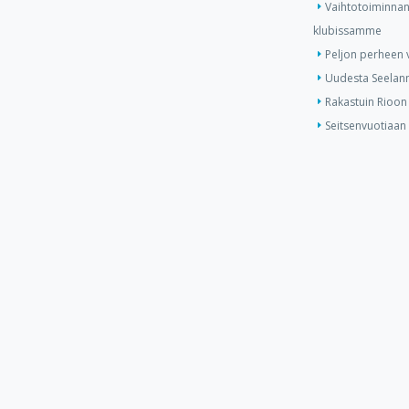
Vaihtotoiminnan
klubissamme
Peljon perheen v
Uudesta Seelann
Rakastuin Rioon
Seitsenvuotiaan