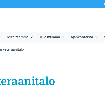
R
Mitä teemme
Tule mukaan
Ajankohtaista
 veteraanitalo
eraanitalo