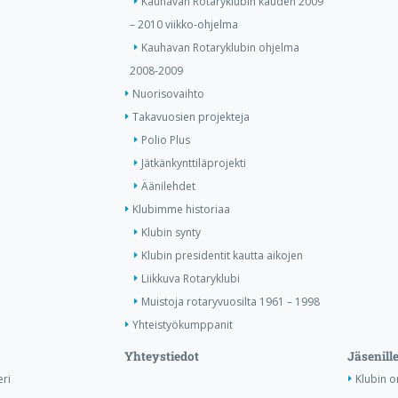
Kauhavan Rotaryklubin kauden 2009
– 2010 viikko-ohjelma
Kauhavan Rotaryklubin ohjelma
2008-2009
Nuorisovaihto
Takavuosien projekteja
Polio Plus
Jätkänkynttiläprojekti
Äänilehdet
Klubimme historiaa
Klubin synty
Klubin presidentit kautta aikojen
Liikkuva Rotaryklubi
Muistoja rotaryvuosilta 1961 – 1998
Yhteistyökumppanit
Yhteystiedot
Jäsenill
ri
Klubin o