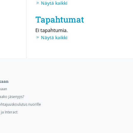
Näytä kaikki
Tapahtumat
Ei tapahtumia.
Näytä kaikki
kaan
kaan
aako jäsenyys?
ohtajuuskoulutus nuorille
ja Interact